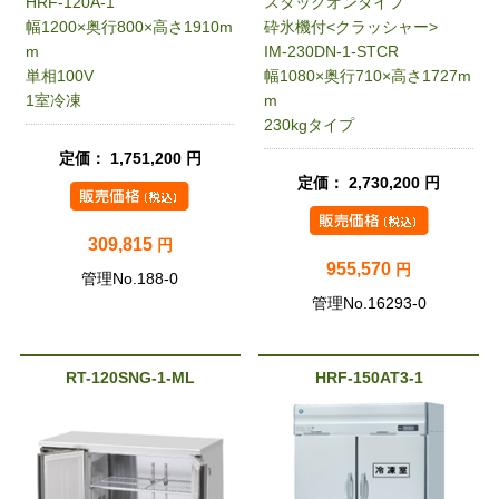
HRF-120A-1
スタックオンタイプ
幅1200×奥行800×高さ1910m
砕氷機付<クラッシャー>
m
IM-230DN-1-STCR
単相100V
幅1080×奥行710×高さ1727m
1室冷凍
m
230kgタイプ
定価： 1,751,200 円
定価： 2,730,200 円
309,815
円
955,570
円
管理No.188-0
管理No.16293-0
RT-120SNG-1-ML
HRF-150AT3-1