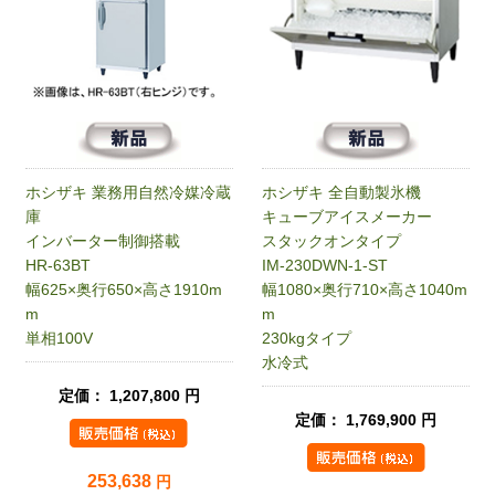
ホシザキ 業務用自然冷媒冷蔵
ホシザキ 全自動製氷機
庫
キューブアイスメーカー
インバーター制御搭載
スタックオンタイプ
HR-63BT
IM-230DWN-1-ST
幅625×奥行650×高さ1910m
幅1080×奥行710×高さ1040m
m
m
単相100V
230kgタイプ
水冷式
定価： 1,207,800 円
定価： 1,769,900 円
253,638
円