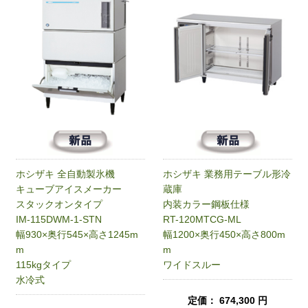
ホシザキ 全自動製氷機
ホシザキ 業務用テーブル形冷
キューブアイスメーカー
蔵庫
スタックオンタイプ
内装カラー鋼板仕様
IM-115DWM-1-STN
RT-120MTCG-ML
幅930×奥行545×高さ1245m
幅1200×奥行450×高さ800m
m
m
115kgタイプ
ワイドスルー
水冷式
定価： 674,300 円