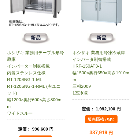
ホシザキ 業務用テーブル形冷
ホシザキ 業務用冷凍冷蔵庫
蔵庫
インバータ制御搭載
インバーター制御搭載
HRF-150AT3-1
内装ステンレス仕様
幅1500×奥行650×高さ1910m
RT-120SNG-1-ML
m
RT-120SNG-1-RML (右ユニ
三相200V
ット)
1室冷凍
幅1200×奥行600×高さ800m
m
定価： 1,992,100 円
ワイドスルー
定価： 996,600 円
337,919
円