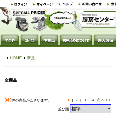
HOME
新品
全商品
949
1
|
2
|
3
|
4
次へ>>
件の商品がございます。
並び順