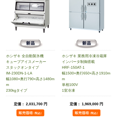
ホシザキ 全自動製氷機
ホシザキ 業務用冷凍冷蔵庫
キューブアイスメーカー
インバータ制御搭載
スタックオンタイプ
HRF-150AT-1
IM-230DN-1-LA
幅1500×奥行650×高さ1910m
幅1080×奥行790×高さ1480m
m
m
単相100V
230kgタイプ
1室冷凍
定価： 2,031,700 円
定価： 1,969,000 円