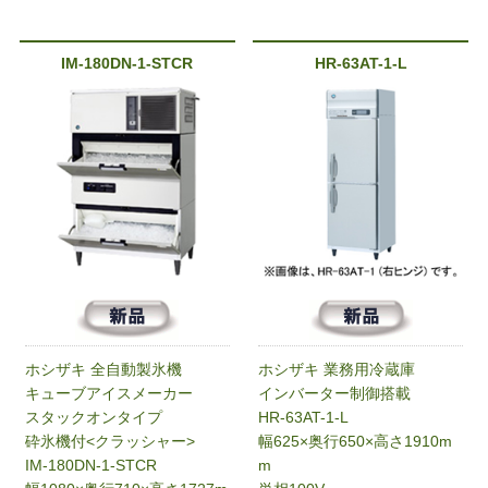
IM-180DN-1-STCR
HR-63AT-1-L
ホシザキ 全自動製氷機
ホシザキ 業務用冷蔵庫
キューブアイスメーカー
インバーター制御搭載
スタックオンタイプ
HR-63AT-1-L
砕氷機付<クラッシャー>
幅625×奥行650×高さ1910m
IM-180DN-1-STCR
m