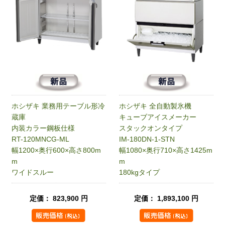
ホシザキ 業務用テーブル形冷
ホシザキ 全自動製氷機
蔵庫
キューブアイスメーカー
内装カラー鋼板仕様
スタックオンタイプ
RT-120MNCG-ML
IM-180DN-1-STN
幅1200×奥行600×高さ800m
幅1080×奥行710×高さ1425m
m
m
ワイドスルー
180kgタイプ
定価： 823,900 円
定価： 1,893,100 円