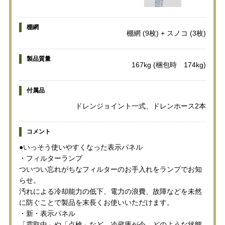
棚網
棚網 (9枚) + スノコ (3枚)
製品質量
167kg (梱包時 174kg)
付属品
ドレンジョイント一式、ドレンホース2本
コメント
●いっそう使いやすくなった表示パネル
・フィルターランプ
ついつい忘れがちなフィルターのお手入れをランプでお知
らせ。
汚れによる冷却能力の低下、電力の浪費、故障などを未然
に防ぐことで製品を末長くお使いいただけます。
・新・表示パネル
「霜取中」や「点検」など、冷蔵庫が今、どのような状態