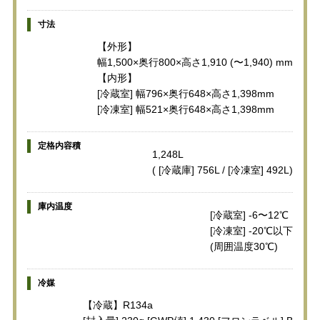
寸法
【外形】
幅1,500×奥行800×高さ1,910 (〜1,940) mm
【内形】
[冷蔵室] 幅796×奥行648×高さ1,398mm
[冷凍室] 幅521×奥行648×高さ1,398mm
定格内容積
1,248L
( [冷蔵庫] 756L / [冷凍室] 492L)
庫内温度
[冷蔵室] -6〜12℃
[冷凍室] -20℃以下
(周囲温度30℃)
冷媒
【冷蔵】R134a