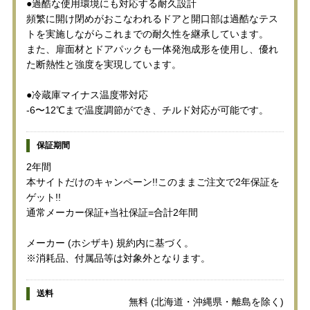
●過酷な使用環境にも対応する耐久設計
頻繁に開け閉めがおこなわれるドアと開口部は過酷なテス
トを実施しながらこれまでの耐久性を継承しています。
また、扉面材とドアパックも一体発泡成形を使用し、優れ
た断熱性と強度を実現しています。
●冷蔵庫マイナス温度帯対応
-6〜12℃まで温度調節ができ、チルド対応が可能です。
保証期間
2年間
本サイトだけのキャンペーン!!このままご注文で2年保証を
ゲット!!
通常メーカー保証+当社保証=合計2年間
メーカー (ホシザキ) 規約内に基づく。
※消耗品、付属品等は対象外となります。
送料
無料 (北海道・沖縄県・離島を除く)