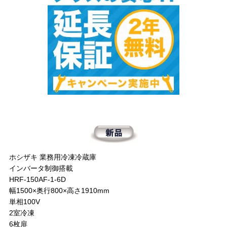
ホシザキ 業務用冷凍冷蔵庫
インバータ制御搭載
HRF-150AF-1-6D
幅1500×奥行800×高さ1910mm
単相100V
2室冷凍
6枚扉