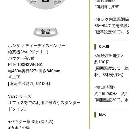
<濃度調節>
20段階可変式
<タンク内湯温調節
65〜94℃で湯温設
(標準設定90℃) 
ホシザキ ティーディスペンサー
冷水機
給茶機 Vari (ヴァリエ)
<連続注出能力>
パウダー茶3種
約100杯
PTE-100H3WB-BK
(周囲温度25℃、給
幅450×奥行527×高さ840mm
杯、3杯/分注出)
卓上形
[連続注出能力] 約100杯
<冷却時間>
約2.5h/50Hz 約2.
Variシリーズ
(周囲温度30℃、水
オフィス等での利用に最適なスタンダー
ドタイプ。
給水
●パウダー茶 3種 (冷 / 温)
●冷水 / お湯