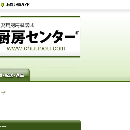
イプ
サー