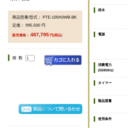
排水
商品型番/型式： PTE-100H3WB-BK
定価： 995,500 円
487,795
電源
販売価格：
円(税込)
個 数
消費電力
(50/60Hz)
タイマー
製品質量
使用条件