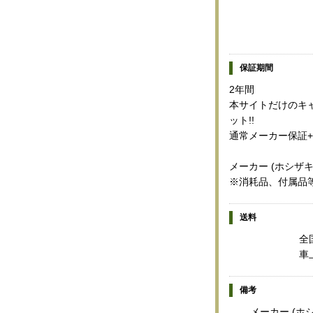
保証期間
2年間
本サイトだけのキャ
ット!!
通常メーカー保証+
メーカー (ホシザ
※消耗品、付属品
送料
全
車
備考
メーカー (ホ