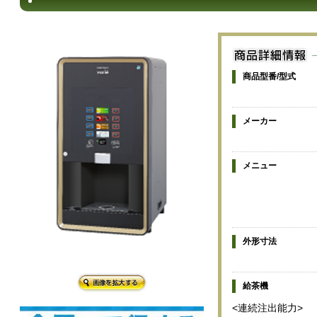
商品型番/型式
メーカー
メニュー
外形寸法
給茶機
<連続注出能力>