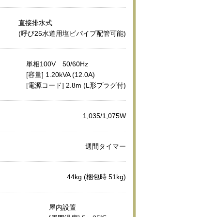
直接排水式
(呼び25水道用塩ビパイプ配管可能)
単相100V 50/60Hz
[容量] 1.20kVA (12.0A)
[電源コード] 2.8m (L形プラグ付)
1,035/1,075W
週間タイマー
44kg (梱包時 51kg)
屋内設置