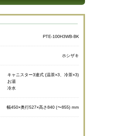
PTE-100H3WB-BK
ホシザキ
キャニスター3連式 (温茶×3、冷茶×3)
お湯
冷水
幅450×奥行527×高さ840 (〜855) mm