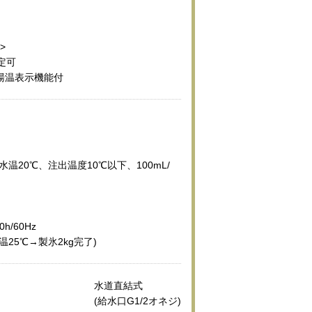
>
定可
、湯温表示機能付
水温20℃、注出温度10℃以下、100mL/
0h/60Hz
温25℃→製氷2kg完了)
水道直結式
(給水口G1/2オネジ)