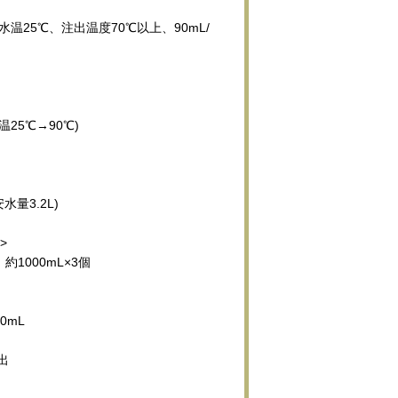
水温25℃、注出温度70℃以上、90mL/
温25℃→90℃)
水量3.2L)
>
1000mL×3個
0mL
出