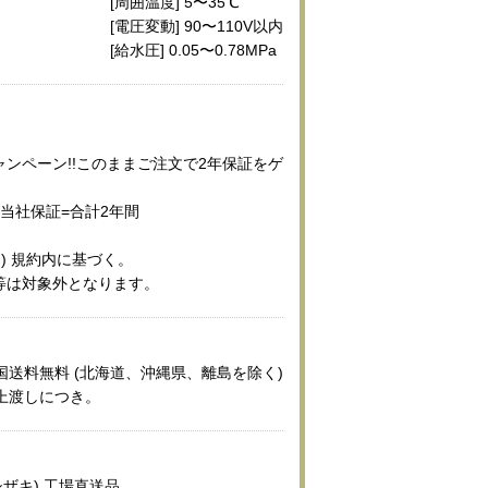
[周囲温度] 5〜35℃
[電圧変動] 90〜110V以内
[給水圧] 0.05〜0.78MPa
ンペーン!!このままご注文で2年保証をゲ
当社保証=合計2年間
キ) 規約内に基づく。
等は対象外となります。
国送料無料 (北海道、沖縄県、離島を除く)
上渡しにつき。
シザキ) 工場直送品。