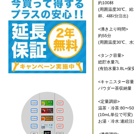
約100杯
(周囲温度30℃、給
杯、4杯/分注出)
<沸き上り時間>
約55分
(周囲温度30℃、水
<タンク容量>
総貯水量7L
(有効水量3.8L+保安
<キャニスター容量
パウダー茶収納量 約
<定量調節>
温茶・冷茶:80〜50
(10mL単位で可変)
お湯・冷水:連続注