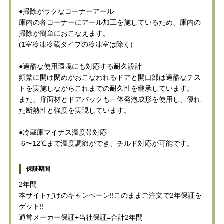
●掃除がラクなコーナーアール
庫内の各コーナーにアール加工を施しているため、庫内の
掃除が簡単におこなえます。
(1室冷凍冷蔵タイプの冷凍室は除く)
●過酷な使用環境にも対応する耐久設計
頻繁に開け閉めがおこなわれるドアと開口部は過酷なテス
トを実施しながらこれまでの耐久性を継承しています。
また、扉面材とドアパックも一体発泡成形を使用し、優れ
た断熱性と強度を実現しています。
●冷蔵庫マイナス温度帯対応
-6〜12℃まで温度調節ができ、チルド対応が可能です。
保証期間
2年間
本サイトだけのキャンペーン!!このままご注文で2年保証を
ゲット!!
通常メーカー保証+当社保証=合計2年間