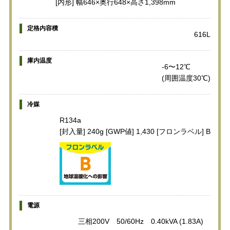
[内形] 幅646×奥行648×高さ1,398mm
定格内容積
616L
庫内温度
-6〜12℃
(周囲温度30℃)
冷媒
R134a
[封入量] 240g [GWP値] 1,430 [フロンラベル] B
電源
三相200V 50/60Hz 0.40kVA (1.83A)