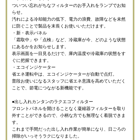
ついつい忘れがちなフィルターのお手入れをランプでお知
らせ。
汚れによる冷却能力の低下、電力の浪費、故障などを未然
に防ぐことで製品を末長くお使いいただけます。
・新・表示パネル
「霜取中」や「点検」など、冷蔵庫が今、どのような状態
にあるかをお知らせします。
表示画面を一目見るだけで、庫内温度や冷蔵庫の状態をす
ぐに把握できます。
・エコインジケーター
省エネ運転中は、エコインジケーターが自動で点灯。
普段お使いになるスタッフに省エネ意識を高めていただく
ことで、節電につながる新機能です。
●出し入れカンタンのラクエコフィルター
フロントパネルを開けることなく凝縮器フィルターを取り
外すことができるので、小柄な方でも無理なく着脱できま
す。
これまで手間だった出し入れ作業が簡単になり、日ごろの
掃除がいっそうラクになりました。