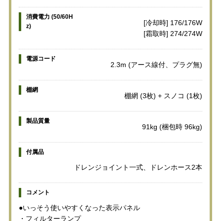
消費電力 (50/60H
[冷却時] 176/176W
z)
[霜取時] 274/274W
電源コード
2.3m (アース線付、プラグ無)
棚網
棚網 (3枚) + スノコ (1枚)
製品質量
91kg (梱包時 96kg)
付属品
ドレンジョイント一式、ドレンホース2本
コメント
●いっそう使いやすくなった表示パネル
・フィルターランプ