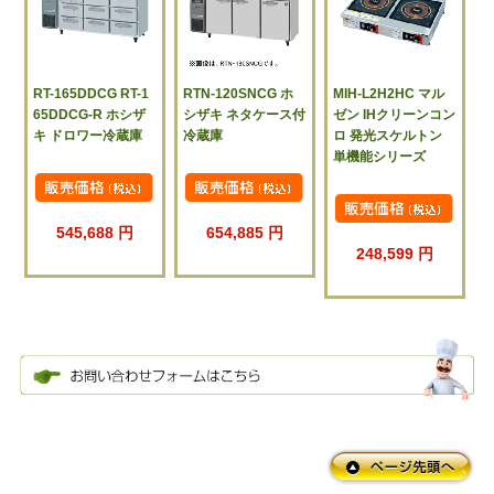
RT-165DDCG RT-1
RTN-120SNCG ホ
MIH-L2H2HC マル
65DDCG-R ホシザ
シザキ ネタケース付
ゼン IHクリーンコン
キ ドロワー冷蔵庫
冷蔵庫
ロ 発光スケルトン
単機能シリーズ
545,688 円
654,885 円
248,599 円