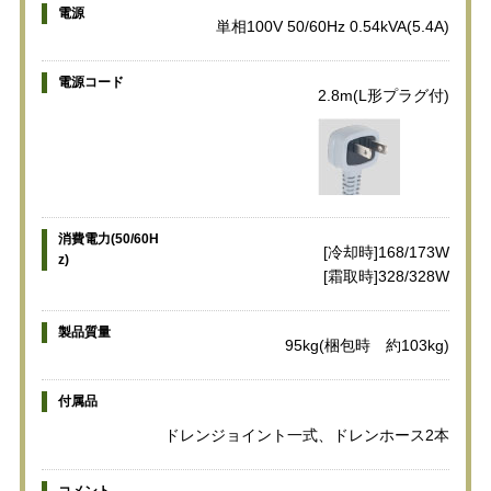
電源
単相100V 50/60Hz 0.54kVA(5.4A)
電源コード
2.8m(L形プラグ付)
消費電力(50/60H
[冷却時]168/173W
z)
[霜取時]328/328W
製品質量
95kg(梱包時 約103kg)
付属品
ドレンジョイント一式、ドレンホース2本
コメント