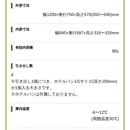
外形寸法
幅1200×奥行750×高さ570(550〜590)mm
内形寸法
幅840×奥行587×高さ316〜326mm
有効内容積
90L
引き出し数
4
※引き出し1個につき、ホテルパン1/1サイズ(深さ100mm)
が1個入る大きさです。
※ホテルパンは付属しておりません。
庫内温度
-6〜12℃
(周囲温度30℃)