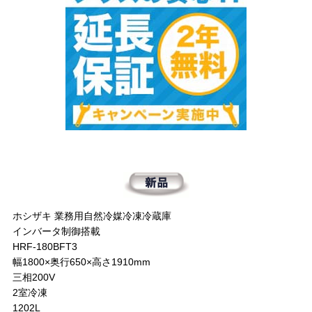
ホシザキ 業務用自然冷媒冷凍冷蔵庫
インバータ制御搭載
HRF-180BFT3
幅1800×奥行650×高さ1910mm
三相200V
2室冷凍
1202L