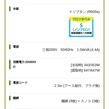
冷媒
イソブタン (R600a)
電源
三相200V 50/60Hz 1.04kVA (4.4A)
消費電力 (50/60H
[冷却時] 343/353W
z)
[霜取時] 647/647W
電源コード
2.3m (アース線付、プラグ無)
棚網
棚網 (9枚) + スノコ (3枚)