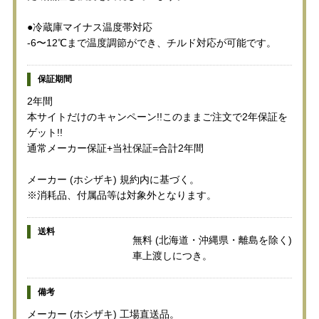
●冷蔵庫マイナス温度帯対応
-6〜12℃まで温度調節ができ、チルド対応が可能です。
保証期間
2年間
本サイトだけのキャンペーン!!このままご注文で2年保証を
ゲット!!
通常メーカー保証+当社保証=合計2年間
メーカー (ホシザキ) 規約内に基づく。
※消耗品、付属品等は対象外となります。
送料
無料 (北海道・沖縄県・離島を除く)
車上渡しにつき。
備考
メーカー (ホシザキ) 工場直送品。