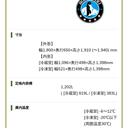
寸法
【外形】
幅1,800×奥行650×高さ1,910 (〜1,940) mm
【内形】
[冷蔵室] 幅1,096×奥行498×高さ1,398mm
[冷凍室] 幅521×奥行498×高さ1,398mm
定格内容積
1,202L
( [冷蔵室] 819L / [冷凍室] 383L)
庫内温度
[冷蔵室] -6〜12℃
[冷凍室] -20℃以下
(周囲温度30℃)