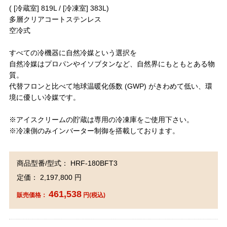
( [冷蔵室] 819L / [冷凍室] 383L)
多層クリアコートステンレス
空冷式
すべての冷機器に自然冷媒という選択を
自然冷媒はプロパンやイソブタンなど、自然界にもともとある物
質。
代替フロンと比べて地球温暖化係数 (GWP) がきわめて低い、環
境に優しい冷媒です。
※アイスクリームの貯蔵は専用の冷凍庫をご使用下さい。
※冷凍側のみインバーター制御を搭載しております。
商品型番/型式： HRF-180BFT3
定価： 2,197,800 円
461,538
販売価格：
円(税込)