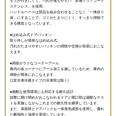
キズが付きにくく、汚れが落ちやすい「多層クリアコート
ステンレス」を採用。
ハンドルベースは部品を組み合わせることなく「一体絞り
扉」にすることで、ゴミがたまりにくく、すっきり掃除で
きる構造となっています。
●はめ込み式ドアパッキン
取り外しが簡単なはめ込み式。
汚れがたまりやすいパッキンの掃除や交換が容易におこな
えます。
●掃除がラクなコーナーアール
庫内の各コーナーにアール加工を施しているため、庫内の
掃除が簡単におこなえます。
(1室冷凍冷蔵タイプの冷凍室は除く)
●過酷な使用環境にも対応する耐久設計
頻繁に開け閉めがおこなわれるドアと開口部は過酷なテス
トを実施しながらこれまでの耐久性を継承しています。
また、扉面材とドアパックも一体発泡成形を使用し、優れ
た断熱性と強度を実現しています。