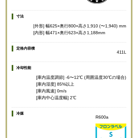
寸法
[外形] 幅625×奥行800×高さ1,910 (〜1,940) mm
[内形] 幅471×奥行623×高さ1,188mm
定格内容積
411L
冷却性能
[庫内温度調節] -6〜12℃ (周囲温度30℃の場合)
[庫内湿度] 85%以上
[庫内風速] 0m/s
[庫内中心温度幅] 2℃
冷媒
R600a