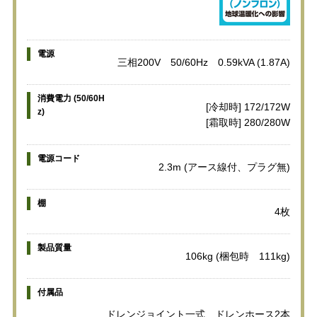
電源
三相200V 50/60Hz 0.59kVA (1.87A)
消費電力 (50/60H
[冷却時] 172/172W
z)
[霜取時] 280/280W
電源コード
2.3m (アース線付、プラグ無)
棚
4枚
製品質量
106kg (梱包時 111kg)
付属品
ドレンジョイント一式、ドレンホース2本