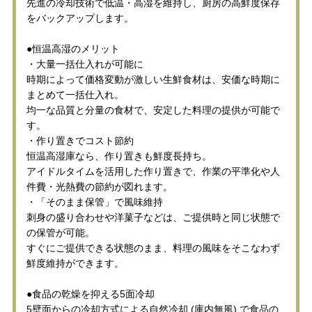
先進の冷却技術で低温・高湿を維持し、厨房の高鮮度保存
をバックアップします。
●恒温高湿のメリット
・大量一括仕入れが可能に
時期によって価格変動が激しい生鮮食材は、安価な時期に
まとめて一括仕入れ。
均一な品質と分量の食材で、安定した料理の提供が可能で
す。
・作り置きでコスト節約
恒温高湿庫なら、作り置きも鮮度長持ち。
アイドルタイムを活用した作り置きで、作業の平準化や人
件費・光熱費の節約が図れます。
・「そのまま保管」で風味維持
刺身の盛り合わせや洋菓子などは、ご提供時と同じ状態で
の保管が可能。
すぐにご提供できる状態のまま、料理の風味をそこなわず
鮮度維持ができます。
●食品の乾燥を抑える5面冷却
5壁面からの冷却方式による自然冷却 (庫内無風) で食品の