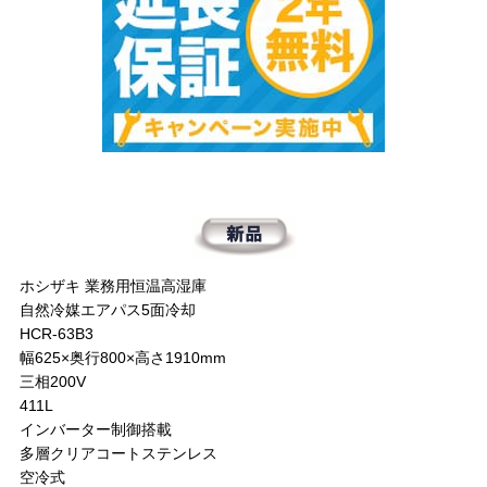
ホシザキ 業務用恒温高湿庫
自然冷媒エアパス5面冷却
HCR-63B3
幅625×奥行800×高さ1910mm
三相200V
411L
インバーター制御搭載
多層クリアコートステンレス
空冷式