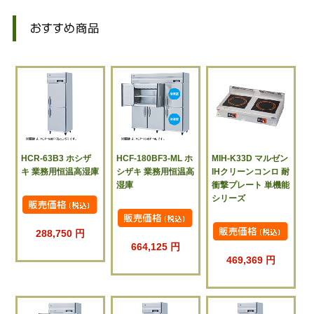
HCR-63B3 ホシザ
HCF-180BF3-ML ホ
MIH-K33D マルゼン
キ 業務用恒温高湿庫
シザキ 業務用恒温高
IHクリーンコンロ 耐
湿庫
衝撃プレート 単機能
シリーズ
288,750 円
664,125 円
469,369 円