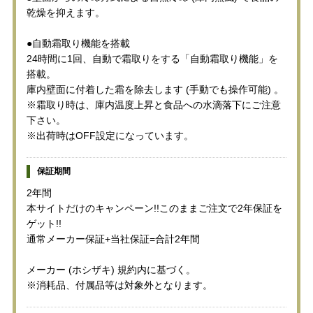
乾燥を抑えます。
●自動霜取り機能を搭載
24時間に1回、自動で霜取りをする「自動霜取り機能」を
搭載。
庫内壁面に付着した霜を除去します (手動でも操作可能) 。
※霜取り時は、庫内温度上昇と食品への水滴落下にご注意
下さい。
※出荷時はOFF設定になっています。
保証期間
2年間
本サイトだけのキャンペーン!!このままご注文で2年保証を
ゲット!!
通常メーカー保証+当社保証=合計2年間
メーカー (ホシザキ) 規約内に基づく。
※消耗品、付属品等は対象外となります。