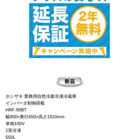
ホシザキ 業務用自然冷媒冷凍冷蔵庫
インバータ制御搭載
HRF-90BT
幅900×奥行650×高さ1910mm
単相100V
1室冷凍
550L