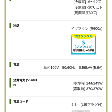
[冷蔵室] -6〜12℃
[冷凍室] -20℃以下
(周囲温度30℃)
冷媒
イソブタン (R600a)
電源
単相100V 50/60Hz 0.56kVA (5.6A)
消費電力 (50/60H
[冷却時] 244/249W
z)
[霜取時] 370/370W
電源コード
2.3m (L形プラグ付)