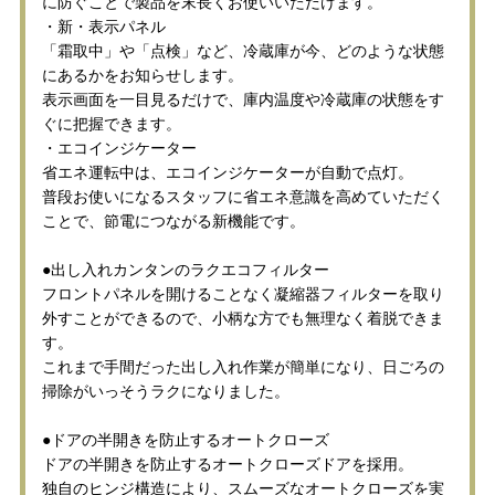
に防ぐことで製品を末長くお使いいただけます。
・新・表示パネル
「霜取中」や「点検」など、冷蔵庫が今、どのような状態
にあるかをお知らせします。
表示画面を一目見るだけで、庫内温度や冷蔵庫の状態をす
ぐに把握できます。
・エコインジケーター
省エネ運転中は、エコインジケーターが自動で点灯。
普段お使いになるスタッフに省エネ意識を高めていただく
ことで、節電につながる新機能です。
●出し入れカンタンのラクエコフィルター
フロントパネルを開けることなく凝縮器フィルターを取り
外すことができるので、小柄な方でも無理なく着脱できま
す。
これまで手間だった出し入れ作業が簡単になり、日ごろの
掃除がいっそうラクになりました。
●ドアの半開きを防止するオートクローズ
ドアの半開きを防止するオートクローズドアを採用。
独自のヒンジ構造により、スムーズなオートクローズを実