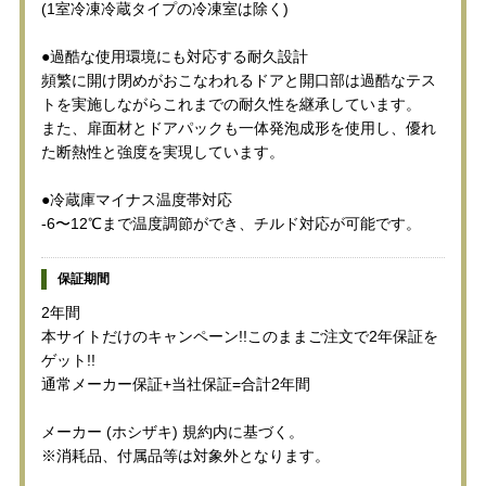
(1室冷凍冷蔵タイプの冷凍室は除く)
●過酷な使用環境にも対応する耐久設計
頻繁に開け閉めがおこなわれるドアと開口部は過酷なテス
トを実施しながらこれまでの耐久性を継承しています。
また、扉面材とドアパックも一体発泡成形を使用し、優れ
た断熱性と強度を実現しています。
●冷蔵庫マイナス温度帯対応
-6〜12℃まで温度調節ができ、チルド対応が可能です。
保証期間
2年間
本サイトだけのキャンペーン!!このままご注文で2年保証を
ゲット!!
通常メーカー保証+当社保証=合計2年間
メーカー (ホシザキ) 規約内に基づく。
※消耗品、付属品等は対象外となります。