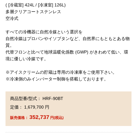
( [冷蔵室] 424L / [冷凍室] 126L)
多層クリアコートステンレス
空冷式
すべての冷機器に自然冷媒という選択を
自然冷媒はプロパンやイソブタンなど、自然界にもともとある物
質。
代替フロンと比べて地球温暖化係数 (GWP) がきわめて低い、環
境に優しい冷媒です。
※アイスクリームの貯蔵は専用の冷凍庫をご使用下さい。
※冷凍側のみインバーター制御を搭載しております。
商品型番/型式： HRF-90BT
定価： 1,679,700 円
352,737
販売価格：
円(税込)