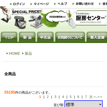
HOME
新品
全商品
55195
件の商品がございます。
1
|
2
|
3
|
4
|
5
|
6
|
7
次へ>>
並び順