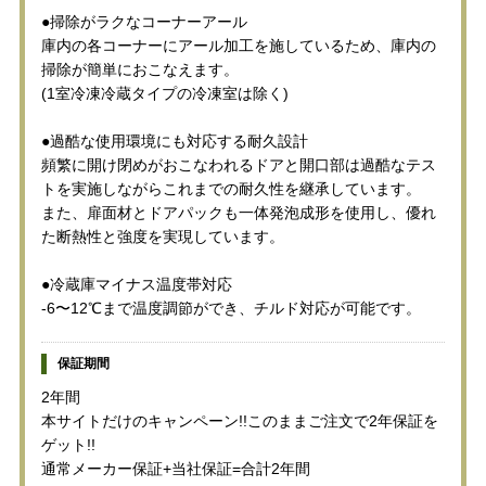
●掃除がラクなコーナーアール
庫内の各コーナーにアール加工を施しているため、庫内の
掃除が簡単におこなえます。
(1室冷凍冷蔵タイプの冷凍室は除く)
●過酷な使用環境にも対応する耐久設計
頻繁に開け閉めがおこなわれるドアと開口部は過酷なテス
トを実施しながらこれまでの耐久性を継承しています。
また、扉面材とドアパックも一体発泡成形を使用し、優れ
た断熱性と強度を実現しています。
●冷蔵庫マイナス温度帯対応
-6〜12℃まで温度調節ができ、チルド対応が可能です。
保証期間
2年間
本サイトだけのキャンペーン!!このままご注文で2年保証を
ゲット!!
通常メーカー保証+当社保証=合計2年間