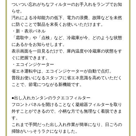
ついつい忘れがちなフィルターのお手入れをランプでお知
らせ。
汚れによる冷却能力の低下、電力の浪費、故障などを未然
に防ぐことで製品を末長くお使いいただけます。
・新・表示パネル
「霜取中」や「点検」など、冷蔵庫が今、どのような状態
にあるかをお知らせします。
表示画面を一目見るだけで、庫内温度や冷蔵庫の状態をす
ぐに把握できます。
・エコインジケーター
省エネ運転中は、エコインジケーターが自動で点灯。
普段お使いになるスタッフに省エネ意識を高めていただく
ことで、節電につながる新機能です。
●出し入れカンタンのラクエコフィルター
フロントパネルを開けることなく凝縮器フィルターを取り
外すことができるので、小柄な方でも無理なく着脱できま
す。
これまで手間だった出し入れ作業が簡単になり、日ごろの
掃除がいっそうラクになりました。