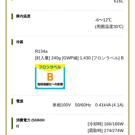
616L
庫内温度
-6〜12℃
(周囲温度30℃)
冷媒
R134a
[封入量] 240g [GWP値] 1,430 [フロンラベル] B
電源
単相100V 50/60Hz 0.41kVA (4.1A)
消費電力 (50/60H
[冷却時] 166/166W
z)
[霜取時] 274/274W