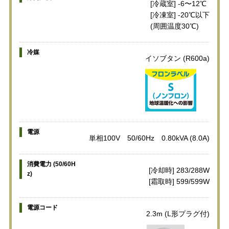
[冷蔵室] -6〜12℃
[冷凍室] -20℃以下
(周囲温度30℃)
冷媒
イソブタン (R600a)
電源
単相100V 50/60Hz 0.80kVA (8.0A)
消費電力 (50/60H
[冷却時] 283/288W
z)
[霜取時] 599/599W
電源コード
2.3m (L形プラグ付)