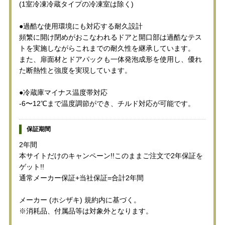
(1室冷凍冷蔵タイプの冷凍室は除く)
●過酷な使用環境にも対応する耐久設計
頻繁に開け閉めがおこなわれるドアと開口部は過酷なテス
トを実施しながらこれまでの耐久性を継承しています。
また、扉面材とドアパックも一体発泡成形を使用し、優れ
た断熱性と強度を実現しています。
●冷蔵庫マイナス温度帯対応
-6〜12℃まで温度調節ができ、チルド対応が可能です。
保証期間
2年間
本サイトだけのキャンペーン!!このままご注文で2年保証を
ゲット!!
通常メーカー保証+当社保証=合計2年間
メーカー (ホシザキ) 規約内に基づく。
※消耗品、付属品等は対象外となります。