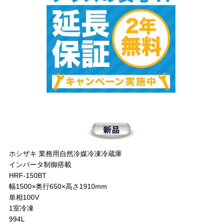
ホシザキ 業務用自然冷媒冷凍冷蔵庫
インバータ制御搭載
HRF-150BT
幅1500×奥行650×高さ1910mm
単相100V
1室冷凍
994L