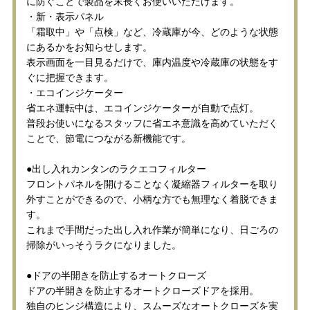
に防ぐことで製品を末長くお使いいただけます。
・新・表示パネル
「霜取中」や「点検」など、冷蔵庫が今、どのような状態
にあるかをお知らせします。
表示画面を一目見るだけで、庫内温度や冷蔵庫の状態をす
ぐに把握できます。
・エコインジケーター
省エネ運転中は、エコインジケーターが自動で点灯。
普段お使いになるスタッフに省エネ意識を高めていただく
ことで、節電につながる新機能です。
●出し入れカンタンのラクエコフィルター
フロントパネルを開けることなく凝縮器フィルターを取り
外すことができるので、小柄な方でも無理なく着脱できま
す。
これまで手間だった出し入れ作業が簡単になり、日ごろの
掃除がいっそうラクになりました。
●ドアの半開きを防止するオートクローズ
ドアの半開きを防止するオートクローズドアを採用。
独自のヒンジ構造により、スムーズなオートクローズを実