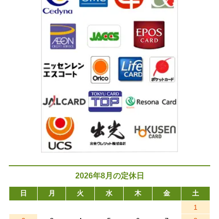
2026年8月の定休日
日
月
火
水
木
金
土
1