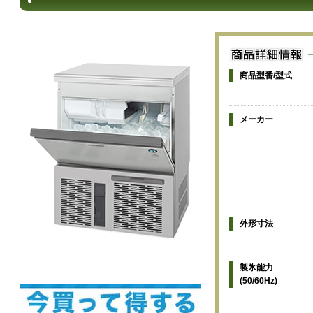
商品型番/型式
メーカー
外形寸法
製氷能力
(50/60Hz)