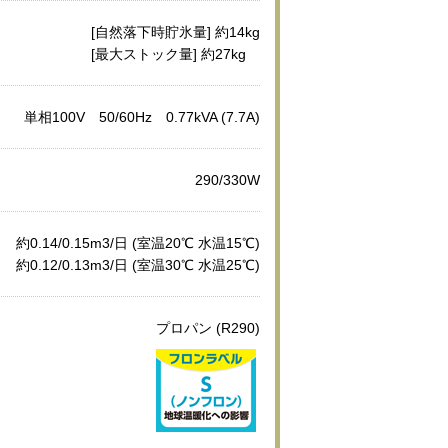
[自然落下時貯氷量] 約14kg
[最大ストック量] 約27kg
単相100V 50/60Hz 0.77kVA (7.7A)
290/330W
約0.14/0.15m3/日 (室温20℃ 水温15℃)
約0.12/0.13m3/日 (室温30℃ 水温25℃)
プロパン (R290)