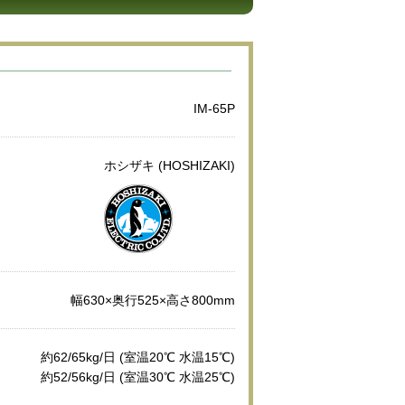
IM-65P
ホシザキ (HOSHIZAKI)
幅630×奥行525×高さ800mm
約62/65kg/日 (室温20℃ 水温15℃)
約52/56kg/日 (室温30℃ 水温25℃)