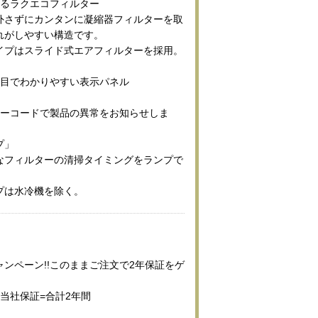
せるラクエコフィルター
外さずにカンタンに凝縮器フィルターを取
れがしやすい構造です。
イプはスライド式エアフィルターを採用。
と目でわかりやすい表示パネル
ラーコードで製品の異常をお知らせしま
プ」
なフィルターの清掃タイミングをランプで
プは水冷機を除く。
ンペーン!!このままご注文で2年保証をゲ
当社保証=合計2年間