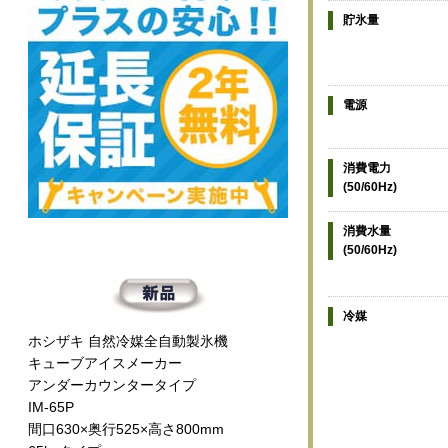
貯氷量
電源
消費電力
(50/60Hz)
消費水量
(50/60Hz)
冷媒
ホシザキ 自然冷媒全自動製氷機
キューブアイスメーカー
アンダーカウンタータイプ
IM-65P
間口630×奥行525×高さ800mm