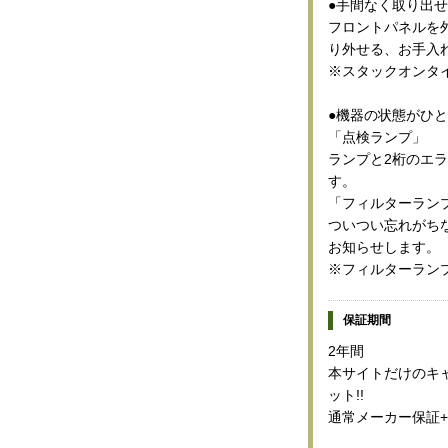
●手間なく取り出
フロントパネルを
り外せる、お手入
※スタックオンタ
●機器の状態がひ
「点検ランプ」
ランプと2桁のエ
す。
「フィルターラン
ついつい忘れがち
お知らせします。
※フィルターラン
保証期間
2年間
本サイトだけのキャ
ット!!
通常メーカー保証+