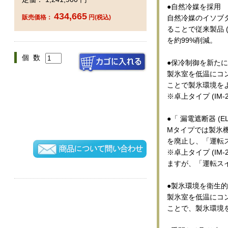
●自然冷媒を採用
434,665
自然冷媒のイソブタン 
販売価格：
円(税込)
ることで従来製品 (
を約99%削減。
個 数
●保冷制御を新た
製氷室を低温にコ
ことで製氷環境を
※卓上タイプ (IM
●「 漏電遮断器 (
Mタイプでは製氷機
を廃止し、「運転
※卓上タイプ (IM-
ますが、「運転ス
●製氷環境を衛生
製氷室を低温にコ
ことで、製氷環境