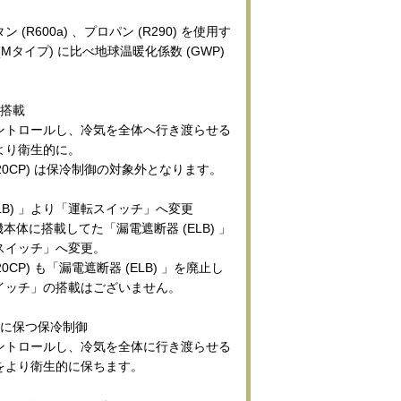
(R600a) 、プロパン (R290) を使用す
Mタイプ) に比べ地球温暖化係数 (GWP)
に搭載
ントロールし、冷気を全体へ行き渡らせる
より衛生的に。
-20CP) は保冷制御の対象外となります。
ELB) 」より「運転スイッチ」へ変更
本体に搭載してた「漏電遮断器 (ELB) 」
スイッチ」へ変更。
20CP) も「漏電遮断器 (ELB) 」を廃止し
イッチ」の搭載はございません。
的に保つ保冷制御
ントロールし、冷気を全体に行き渡らせる
をより衛生的に保ちます。