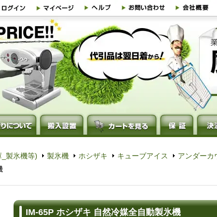
_製氷機等)
製氷機
ホシザキ
キューブアイス
アンダーカ
機
IM-65P ホシザキ 自然冷媒全自動製氷機