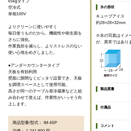
65kgタイプ
氷の形状
空冷式
単相100V
キューブアイス
約28×28×32mm
よりクリーンに使いやすく
毎日使うものだから、機能性や衛生面を
※氷の写真はイメ
さらに強化。
が、異常ではあり
作業負担を減らし、よりストレスのない
使い心地をめざしました。
●アンダーカウンタータイプ
天板を有効利用
壁面に隙間なくピッタリ設置でき、天板
を調理スペースとして使用可能。
製品質量
高さが同一のテーブル形冷蔵庫などと組
み合わせて使えば、作業性がいっそう向
上します。
付属品
商品型番/型式： IM-65P
コメント
定価： 1,241,900 円