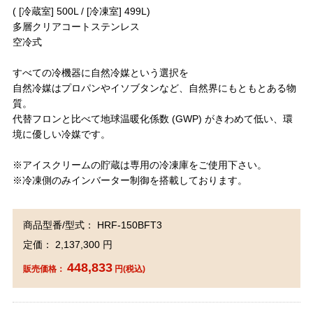
( [冷蔵室] 500L / [冷凍室] 499L)
多層クリアコートステンレス
空冷式
すべての冷機器に自然冷媒という選択を
自然冷媒はプロパンやイソブタンなど、自然界にもともとある物
質。
代替フロンと比べて地球温暖化係数 (GWP) がきわめて低い、環
境に優しい冷媒です。
※アイスクリームの貯蔵は専用の冷凍庫をご使用下さい。
※冷凍側のみインバーター制御を搭載しております。
商品型番/型式： HRF-150BFT3
定価： 2,137,300 円
448,833
販売価格：
円(税込)