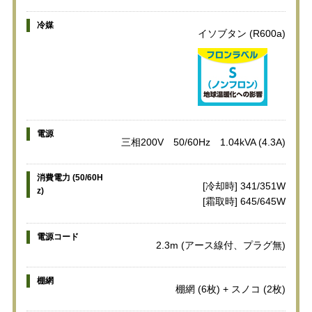
冷媒
イソブタン (R600a)
電源
三相200V 50/60Hz 1.04kVA (4.3A)
消費電力 (50/60H
[冷却時] 341/351W
z)
[霜取時] 645/645W
電源コード
2.3m (アース線付、プラグ無)
棚網
棚網 (6枚) + スノコ (2枚)