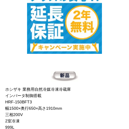
ホシザキ 業務用自然冷媒冷凍冷蔵庫
インバータ制御搭載
HRF-150BFT3
幅1500×奥行650×高さ1910mm
三相200V
2室冷凍
999L