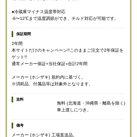
●冷蔵庫マイナス温度帯対応
-6〜12℃まで温度調節ができ、チルド対応が可能です。
保証期間
2年間
本サイトだけのキャンペーン!!このままご注文で2年保証を
ゲット!!
通常メーカー保証+当社保証=合計2年間
メーカー (ホシザキ) 規約内に基づく。
※消耗品、付属品等は対象外となります。
送料
無料 (北海道・沖縄県・離島を除く)
車上渡しにつき。
備考
メーカー (ホシザキ) 工場直送品。