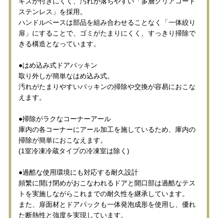
キズが付きにくく、汚れが落ちやすい「多層クリアコート
ステンレス」を採用。
ハンドルベースは部品を組み合わせることなく「一体絞り
扉」にすることで、ゴミがたまりにくく、すっきり掃除で
きる構造となっています。
●はめ込み式ドアパッキン
取り外しが簡単なはめ込み式。
汚れがたまりやすいパッキンの掃除や交換が容易におこな
えます。
●掃除がラクなコーナーアール
庫内の各コーナーにアール加工を施しているため、庫内の
掃除が簡単におこなえます。
(1室冷凍冷蔵タイプの冷凍室は除く)
●過酷な使用環境にも対応する耐久設計
頻繁に開け閉めがおこなわれるドアと開口部は過酷なテス
トを実施しながらこれまでの耐久性を継承しています。
また、扉面材とドアパックも一体発泡成形を使用し、優れ
た断熱性と強度を実現しています。