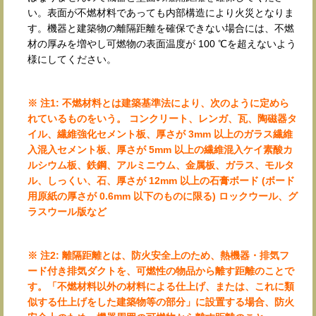
い。表面が不燃材料であっても内部構造により火災となりま
す。機器と建築物の離隔距離を確保できない場合には、不燃
材の厚みを増やし可燃物の表面温度が 100 ℃を超えないよう
様にしてください。
※ 注1: 不燃材料とは建築基準法により、次のように定めら
れているものをいう。 コンクリート、レンガ、瓦、陶磁器タ
イル、繊維強化セメント板、厚さが 3mm 以上のガラス繊維
入混入セメント板、厚さが 5mm 以上の繊維混入ケイ素酸カ
ルシウム板、鉄鋼、アルミニウム、金属板、ガラス、モルタ
ル、しっくい、石、厚さが 12mm 以上の石膏ボード (ボード
用原紙の厚さが 0.6mm 以下のものに限る) ロックウール、グ
ラスウール版など
※ 注2: 離隔距離とは、防火安全上のため、熱機器・排気フ
ード付き排気ダクトを、可燃性の物品から離す距離のことで
す。「不燃材料以外の材料による仕上げ、または、これに類
似する仕上げをした建築物等の部分」に設置する場合、防火