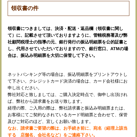
領収書の件
領収書につきましては、決済・配送・返品欄（領収書に関し
て）に、記載させて頂いておりますように、管轄税務署及び弊
社顧問税理士の指導の元、銀行発行の振込明細票を公的証書と
し、代用させていただいておりますので、銀行窓口、ATMの場
合は、振込み明細票を大切に保管して下さい。
ネットバンキング等の場合は、振込明細票をプリントアウトし
て下さい。クレジットカード決済の場合は、カード会社様にお
申し出ください。
弊社対応と致しましては、ご購入決定時点で、御申し出頂けれ
ば、弊社から請求書をお送り致します。
経理の際、ご入用の際は、弊社請求書と振込み明細票または、
お客様にてご契約なされているカード明細票と合わせて、保管
及びご対応のほど、宜しくお願い致します。
なお、請求書ご要望の際は、お手続き前に、宛名（経理上該当
する 店舗名、会社名など）をご連絡下さい。