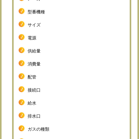
型番機種
サイズ
電源
供給量
消費量
配管
接続口
給水
排水口
ガスの種類