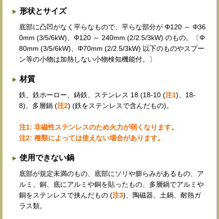
形状とサイズ
底部に凸凹がなく平らなもので、平らな部分が Φ120 ～ Φ36
0mm (3/5/6kW)、Φ120 ～ 240mm (2/2.5/3kW) のもの。〔Φ
80mm (3/5/6kW)、Φ70mm (2/2.5/3kW) 以下のものやスプー
ン等の小物は加熱しない小物検知機能付。〕
材質
鉄、鉄ホーロー、鋳鉄、ステンレス 18 (18-10 (
注1
)、18-
8)、多層鍋 (
注2
) (鉄をステンレスで含んだもの)。
注1: 非磁性ステンレスのため火力が弱くなります。
注2: 種類によっては使えない場合があります。
使用できない鍋
底部が規定未満のもの、底部にソリや膨らみがあるもの、ア
ルミ、銅、底にアルミや銅を貼ったもの、多層鍋でアルミや
銅をステンレスで挟んだもの (
注3
)、陶磁器、土鍋、耐熱ガ
ラス類。