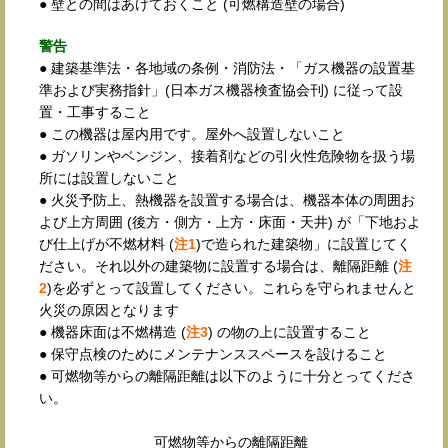
● 壁との間はあけておくこと (可燃構造壁の場合)
警告
● 建築基準法・各地域の条例・消防法・「ガス機器の設置基
準および実務指針」(日本ガス機器検査協会刊) に従って設
置・工事すること
● この機器は屋内用です。屋外へ設置しないこと
● ガソリンやベンジン、接着剤などの引火性危険物を扱う場
所には設置しないこと
● 火災予防上、熱機器を設置する場合は、機器本体の周囲お
よび上方周囲 (後方・側方・上方・床面・天井) が「下地およ
び仕上げが不燃材料 (
注1
)で造られた建築物」に設置じてく
ださい。それ以外の建築物に設置する場合は、離隔距離 (
注
2
)を必ずとって設置してください。これらを守られませんと
火災の原因となります
● 機器床面は不燃構造 (
注3
) の物の上に設置すること
● 保守点検のためにメンテナンススペースを設けること
● 可燃物等からの離隔距離は以下のように十分とってくださ
い。
可燃物等からの離隔距離