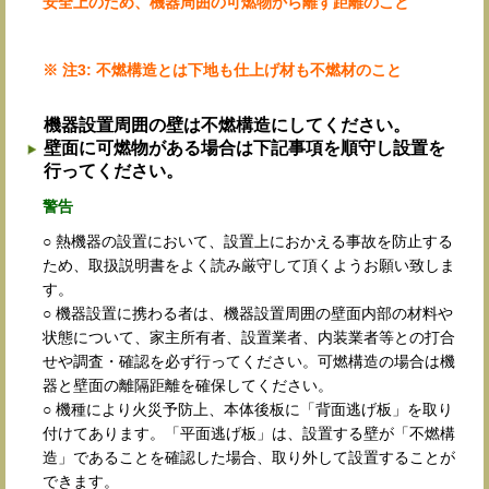
安全上のため、機器周囲の可燃物から離す距離のこと
※ 注3: 不燃構造とは下地も仕上げ材も不燃材のこと
機器設置周囲の壁は不燃構造にしてください。
壁面に可燃物がある場合は下記事項を順守し設置を
行ってください。
警告
○ 熱機器の設置において、設置上におかえる事故を防止する
ため、取扱説明書をよく読み厳守して頂くようお願い致しま
す。
○ 機器設置に携わる者は、機器設置周囲の壁面内部の材料や
状態について、家主所有者、設置業者、内装業者等との打合
せや調査・確認を必ず行ってください。可燃構造の場合は機
器と壁面の離隔距離を確保してください。
○ 機種により火災予防上、本体後板に「背面逃げ板」を取り
付けてあります。「平面逃げ板」は、設置する壁が「不燃構
造」であることを確認した場合、取り外して設置することが
できます。