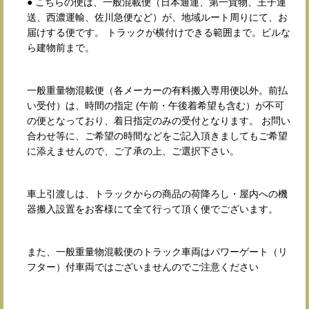
● こちらの便は、一般混載便（日本通運、第一貨物、王子運
送、西濃運輸、佐川急便など）が、地域ルート周りにて、お
届けする便です。 トラックが横付けできる範囲まで。ビルな
ら建物前まで。
一般重量物混載便（各メーカーの有料搬入専用便以外。前払
い受付）は、時間の指定 (午前・午後着希望も含む）が不可
の便となっており、着日指定のみの受付となります。 お問い
合わせ等に、ご希望の時間などをご記入頂きましてもご希望
に添えませんので、ご了承の上、ご選択下さい。
車上引渡しは、トラックからの商品の荷降ろし・屋内への機
器搬入設置をお客様にて全て行って頂く便でございます。
また、一般重量物混載便のトラック車両はパワーゲート（リ
フター）付車両ではございませんのでご注意ください