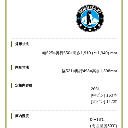
外形寸法
幅625×奥行650×高さ1,910 (〜1,940) mm
内形寸法
幅521×奥行498×高さ1,398mm
定格内容積
266L
[中ビン] 163本
[大ビン] 147本
庫内温度
0〜16℃
(周囲温度30℃)