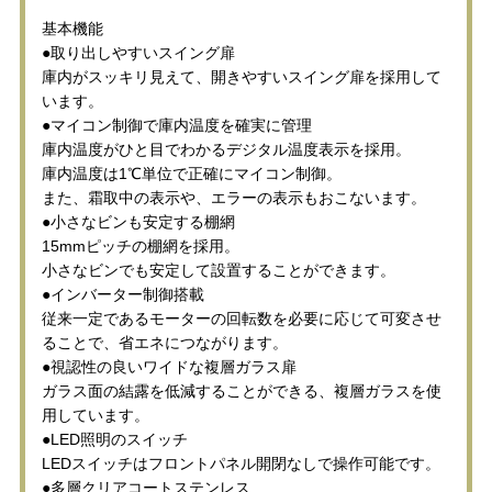
基本機能
●取り出しやすいスイング扉
庫内がスッキリ見えて、開きやすいスイング扉を採用して
います。
●マイコン制御で庫内温度を確実に管理
庫内温度がひと目でわかるデジタル温度表示を採用。
庫内温度は1℃単位で正確にマイコン制御。
また、霜取中の表示や、エラーの表示もおこないます。
●小さなビンも安定する棚網
15mmピッチの棚網を採用。
小さなビンでも安定して設置することができます。
●インバーター制御搭載
従来一定であるモーターの回転数を必要に応じて可変させ
ることで、省エネにつながります。
●視認性の良いワイドな複層ガラス扉
ガラス面の結露を低減することができる、複層ガラスを使
用しています。
●LED照明のスイッチ
LEDスイッチはフロントパネル開閉なしで操作可能です。
●多層クリアコートステンレス