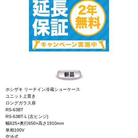
ホシザキ リーチイン冷蔵ショーケース
ユニット上置き
ロングガラス扉
RS-63BT
RS-63BT-L (左ヒンジ)
幅625×奥行650×高さ1910mm
単相100V
空冷式