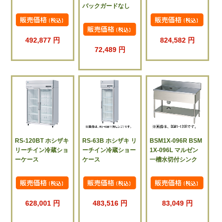
バックガードなし
492,877 円
824,582 円
72,489 円
RS-120BT ホシザキ
RS-63B ホシザキ リ
BSM1X-096R BSM
リーチイン冷蔵ショ
ーチイン冷蔵ショー
1X-096L マルゼン
ーケース
ケース
一槽水切付シンク
628,001 円
483,516 円
83,049 円