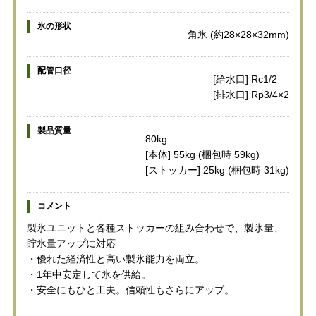
氷の形状
角氷 (約28×28×32mm)
配管口径
[給水口] Rc1/2
[排水口] Rp3/4×2
製品質量
80kg
[本体] 55kg (梱包時 59kg)
[ストッカー] 25kg (梱包時 31kg)
コメント
製氷ユニットと各種ストッカーの組み合わせで、製氷量、
貯氷量アップに対応
・優れた経済性と高い製氷能力を両立。
・1年中安定して氷を供給。
・安全にもひと工夫。信頼性もさらにアップ。