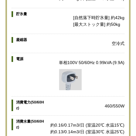
貯氷量
[自然落下時貯氷量] 約42kg
[最大ストック量] 約50kg
凝縮器
空冷式
電源
単相100V 50/60Hz 0.99kVA (9.9A)
消費電力(50/60H
460/550W
z)
消費水量(50/60H
約0.16/0.17m3/日 (室温20℃ 水温15℃)
z)
約0.13/0.14m3/日 (室温30℃ 水温25℃)