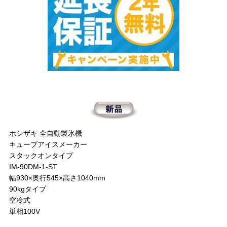
ホシザキ 全自動製氷機
キューブアイスメーカー
スタックオンタイプ
IM-90DM-1-ST
幅930×奥行545×高さ1040mm
90kgタイプ
空冷式
単相100V