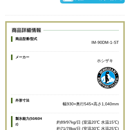
商品型番/型式
IM-90DM-1-ST
メーカー
ホシザキ
外形寸法
幅930×奥行545×高さ1,040mm
製氷能力(50/60H
約89/97kg/日 (室温20℃ 水温15℃)
z)
約71/78kg/日 (室温30℃ 水温25℃)