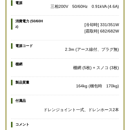
電源
三相200V 50/60Hz 0.91kVA (4.6A)
消費電力 (50/60H
[冷却時] 331/351W
z)
[霜取時] 682/682W
電源コード
2.3m (アース線付、プラグ無)
棚網
棚網 (5枚) + スノコ (3枚)
製品質量
164kg (梱包時 170kg)
付属品
ドレンジョイント一式、ドレンホース2本
コメント