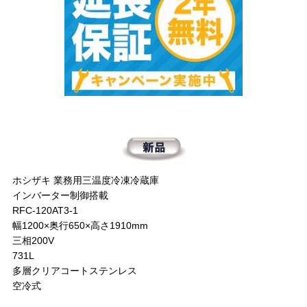
ホシザキ 業務用三温度冷凍冷蔵庫
インバーター制御搭載
RFC-120AT3-1
幅1200×奥行650×高さ1910mm
三相200V
731L
多層クリアコートステンレス
空冷式