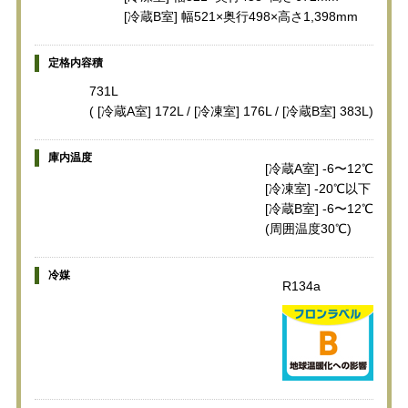
[冷蔵B室] 幅521×奥行498×高さ1,398mm
定格内容積
731L
( [冷蔵A室] 172L / [冷凍室] 176L / [冷蔵B室] 383L)
庫内温度
[冷蔵A室] -6〜12℃
[冷凍室] -20℃以下
[冷蔵B室] -6〜12℃
(周囲温度30℃)
冷媒
R134a