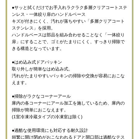
●サッと拭くだけでお手入れラクラク多層クリアコートステ
ンレス・一体絞り扉のハンドルベース
キズが付きにくく、汚れが落ちやすい「多層クリアコート
ステンレス」を採用。
ハンドルベースは部品を組み合わせることなく「一体絞り
扉」にすることで、ゴミがたまりにくく、すっきり掃除で
きる構造となっています。
●はめ込み式ドアパッキン
取り外しが簡単なはめ込み式。
汚れがたまりやすいパッキンの掃除や交換が容易におこな
えます。
●掃除がラクなコーナーアール
庫内の各コーナーにアール加工を施しているため、庫内の
掃除が簡単におこなえます。
(1室冷凍冷蔵タイプの冷凍室は除く)
●過酷な使用環境にも対応する耐久設計
頻繁に開け閉めがおこなわれるドアと開口部は過酷なテス