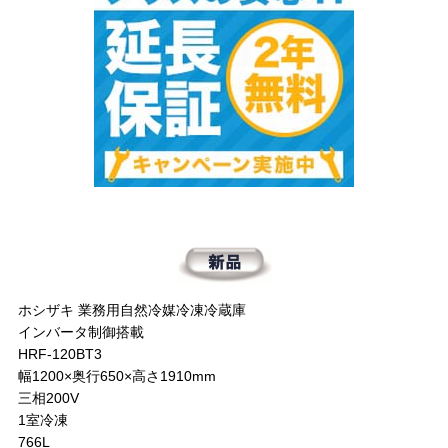
ホシザキ 業務用自然冷媒冷凍冷蔵庫
インバータ制御搭載
HRF-120BT3
幅1200×奥行650×高さ1910mm
三相200V
1室冷凍
766L