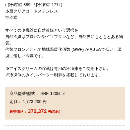
( [冷蔵室] 589L / [冷凍室] 177L)
多層クリアコートステンレス
空冷式
すべての冷機器に自然冷媒という選択を
自然冷媒はプロパンやイソブタンなど、自然界にもともとある物
質。
代替フロンと比べて地球温暖化係数 (GWP) がきわめて低い、環
境に優しい冷媒です。
※アイスクリームの貯蔵は専用の冷凍庫をご使用下さい。
※冷凍側のみインバーター制御を搭載しております。
商品型番/型式： HRF-120BT3
定価： 1,773,200 円
372,372
販売価格：
円(税込)