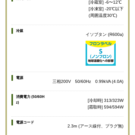
[冷蔵室] -6〜12℃
[冷凍室] -20℃以下
(周囲温度30℃)
冷媒
イソブタン (R600a)
電源
三相200V 50/60Hz 0.99kVA (4.0A)
消費電力 (50/60H
[冷却時] 313/323W
z)
[霜取時] 594/594W
電源コード
2.3m (アース線付、プラグ無)