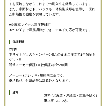
トを実施しながらこれまでの耐久性を継承しています。
また、扉面材とドアパックも一体発泡成形を使用し、優れ
た断熱性と強度を実現しています。
●冷蔵庫マイナス温度帯対応
-6〜12℃まで温度調節ができ、チルド対応が可能です。
保証期間
2年間
本サイトだけのキャンペーン!!このままご注文で2年保証を
ゲット!!
通常メーカー保証+当社保証=合計2年間
メーカー (ホシザキ) 規約内に基づく。
※消耗品、付属品等は対象外となります。
送料
無料 (北海道・沖縄県・離島を除く)
車上渡しにつき。