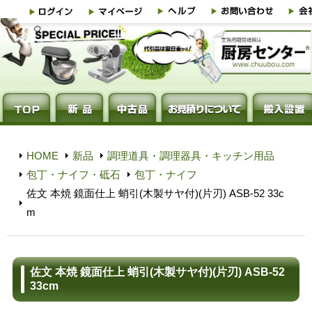
HOME
新品
調理道具・調理器具・キッチン用品
包丁・ナイフ・砥石
包丁・ナイフ
佐文 本焼 鏡面仕上 蛸引(木製サヤ付)(片刃) ASB-52 33c
m
佐文 本焼 鏡面仕上 蛸引(木製サヤ付)(片刃) ASB-52
33cm