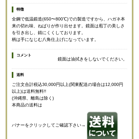
特徴
全鋼で低温鍛造(650〜800℃)での製造ですから、ハガネ本
来の切れ味、ねばりが作り出せます。鏡面は庖丁の美しさ
を引き出し、錆にくくしております。
柄は手になじむ八角仕上げになっています。
コメント
鏡面は油拭きをしないでください。
送料
ご注文合計税込30,000円以上(関東配送の場合は12,000円
以上)は送料無料!!
(沖縄県、離島は除く)
本商品の送料は
バナーをクリックしてご確認下さい→