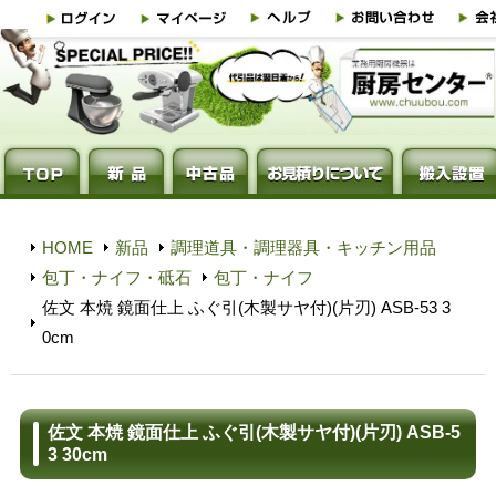
HOME
新品
調理道具・調理器具・キッチン用品
包丁・ナイフ・砥石
包丁・ナイフ
佐文 本焼 鏡面仕上 ふぐ引(木製サヤ付)(片刃) ASB-53 3
0cm
佐文 本焼 鏡面仕上 ふぐ引(木製サヤ付)(片刃) ASB-5
3 30cm