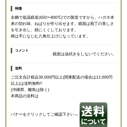
特徴
全鋼で低温鍛造(650〜800℃)での製造ですから、ハガネ本
来の切れ味、ねばりが作り出せます。鏡面は庖丁の美しさ
を引き出し、錆にくくしております。
柄は手になじむ八角仕上げになっています。
コメント
鏡面は油拭きをしないでください。
送料
ご注文合計税込30,000円以上(関東配送の場合は12,000円
以上)は送料無料!!
(沖縄県、離島は除く)
本商品の送料は
バナーをクリックしてご確認下さい→