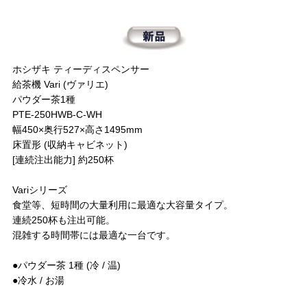
ホシザキ ティーディスペンサー
給茶機 Vari (ヴァリエ)
パウダー茶1種
PTE-250HWB-C-WH
幅450×奥行527×高さ1495mm
床置形 (収納キャビネット)
[連続注出能力] 約250杯
Variシリーズ
食堂等、短時間の大量利用に最適な大容量タイプ。
連続250杯も注出可能。
混雑する時間帯には最適な一台です。
●パウダー茶 1種 (冷 / 温)
●冷水 / お湯