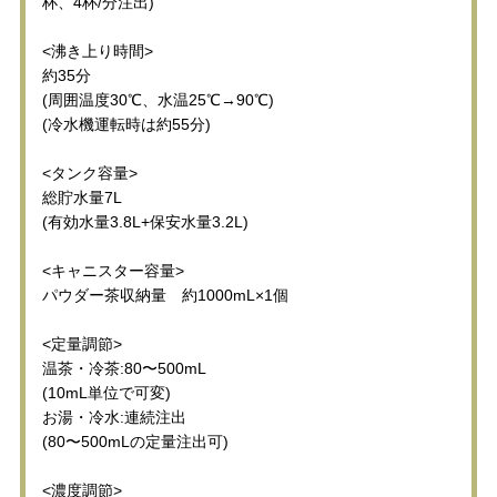
杯、4杯/分注出)
<沸き上り時間>
約35分
(周囲温度30℃、水温25℃→90℃)
(冷水機運転時は約55分)
<タンク容量>
総貯水量7L
(有効水量3.8L+保安水量3.2L)
<キャニスター容量>
パウダー茶収納量 約1000mL×1個
<定量調節>
温茶・冷茶:80〜500mL
(10mL単位で可変)
お湯・冷水:連続注出
(80〜500mLの定量注出可)
<濃度調節>