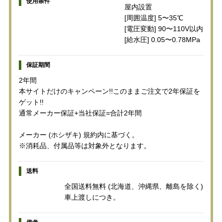
使用条件
屋内設置
[周囲温度] 5〜35℃
[電圧変動] 90〜110V以内
[給水圧] 0.05〜0.78MPa
保証期間
2年間
本サイトだけのキャンペーン!!このままご注文で2年保証を
ゲット!!
通常メーカー保証+当社保証=合計2年間
メーカー (ホシザキ) 規約内に基づく。
※消耗品、付属品等は対象外となります。
送料
全国送料無料 (北海道、沖縄県、離島を除く)
車上渡しにつき。