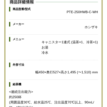
商品型番/型式
PTE-250HWB-C-WH
メーカー
ホシザキ
メニュー
キャニスター1連式 (温茶×1、冷茶×1)
お湯
冷水
外形寸法
幅450×奥行527×高さ1,495 (〜1,510) mm
給茶機
<連続注出能力>
約250杯
(周囲温度30℃、給水温25℃、注出温度70℃以上、90mL/