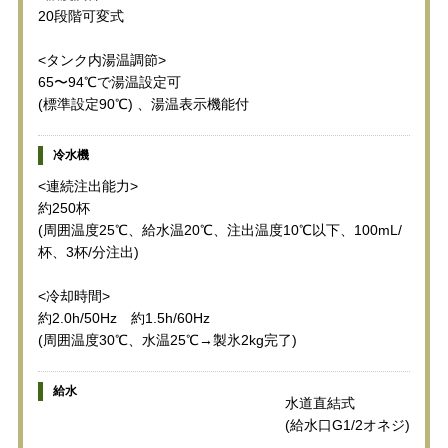
20段階可変式
<タンク内湯温調節>
65〜94℃で湯温設定可
(標準設定90℃) 、湯温表示機能付
冷水機
<連続注出能力>
約250杯
(周囲温度25℃、給水温20℃、注出温度10℃以下、100mL/
杯、3杯/分注出)
<冷却時間>
約2.0h/50Hz 約1.5h/60Hz
(周囲温度30℃、水温25℃→製氷2kg完了)
給水
水道直結式
(給水口G1/2オネジ)