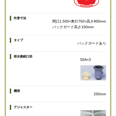
外形寸法
間口1,500×奥行750×高さ800mm
バックガード高さ150mm
タイプ
バックガードあり
排水接続口径
50A×3
槽深
250mm
アジャスター