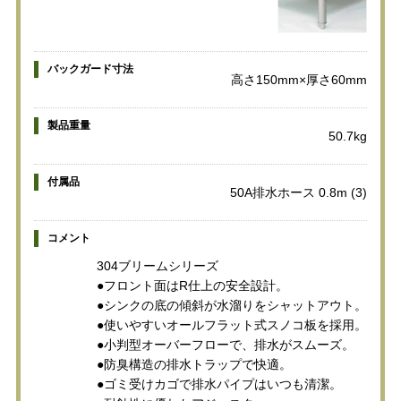
バックガード寸法
高さ150mm×厚さ60mm
製品重量
50.7kg
付属品
50A排水ホース 0.8m (3)
コメント
304ブリームシリーズ
●フロント面はR仕上の安全設計。
●シンクの底の傾斜が水溜りをシャットアウト。
●使いやすいオールフラット式スノコ板を採用。
●小判型オーバーフローで、排水がスムーズ。
●防臭構造の排水トラップで快適。
●ゴミ受けカゴで排水パイプはいつも清潔。