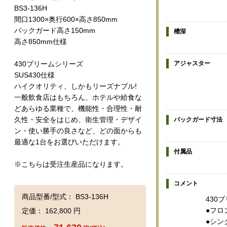
BS3-136H
間口1300×奥行600×高さ850mm
バックガード高さ150mm
槽深
高さ850mm仕様
アジャスター
430ブリームシリーズ
SUS430仕様
ハイクオリティ、しかもリーズナブル!
一般飲食店はもちろん、ホテルや給食な
どあらゆる業種で、機能性・合理性・耐
久性・安全をはじめ、衛生管理・デザイ
バックガード寸法
ン・使い勝手の良さなど、どの面からも
最適な1台をお選びいただけます。
付属品
※こちらは受注生産品になります。
コメント
商品型番/型式： BS3-136H
430
●フロ
定価： 162,800 円
●シン