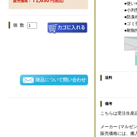
71,630
販売価格：
円(税込)
●使い
●小判
●防臭
●ゴミ
個 数
●耐蝕
送料
備考
こちらは受注生産
メーカー (マルゼン
販売価格には、搬