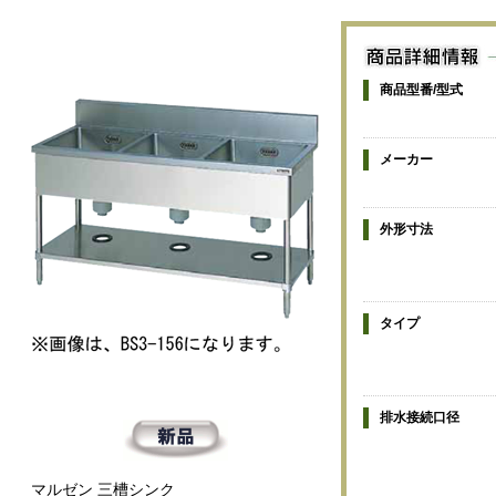
商品型番/型式
メーカー
外形寸法
タイプ
排水接続口径
マルゼン 三槽シンク