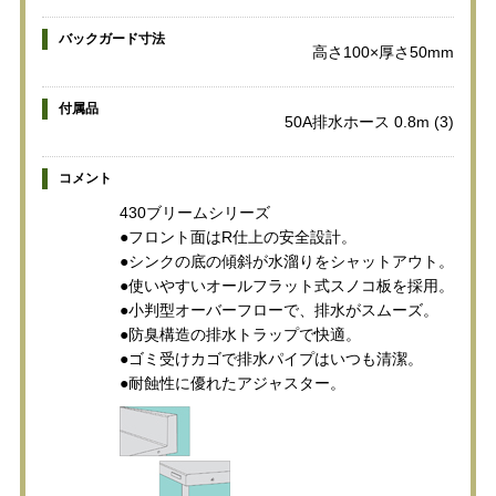
バックガード寸法
高さ100×厚さ50mm
付属品
50A排水ホース 0.8m (3)
コメント
430ブリームシリーズ
●フロント面はR仕上の安全設計。
●シンクの底の傾斜が水溜りをシャットアウト。
●使いやすいオールフラット式スノコ板を採用。
●小判型オーバーフローで、排水がスムーズ。
●防臭構造の排水トラップで快適。
●ゴミ受けカゴで排水パイプはいつも清潔。
●耐蝕性に優れたアジャスター。