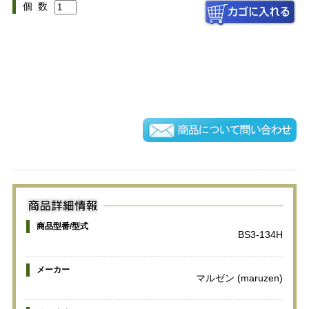
個 数
商品型番/型式
BS3-134H
メーカー
マルゼン (maruzen)