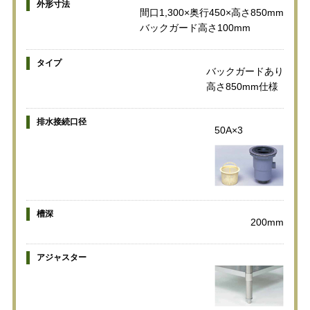
外形寸法
間口1,300×奥行450×高さ850mm
バックガード高さ100mm
タイプ
バックガードあり
高さ850mm仕様
排水接続口径
50A×3
槽深
200mm
アジャスター