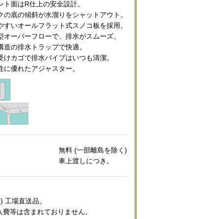
ント面はR仕上の安全設計。
クの底の傾斜が水溜りをシャットアウト。
やすいオールフラット式スノコ板を採用。
型オーバーフローで、排水がスムーズ。
構造の排水トラップで快適。
受けカゴで排水パイプはいつも清潔。
性に優れたアジャスター。
無料 (一部離島を除く)
車上渡しにつき。
) 工場直送品。
入費等は含まれておりません。