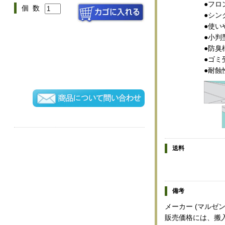
●フロ
個 数
●シン
●使い
●小判
●防臭
●ゴミ
●耐蝕
送料
備考
メーカー (マルゼン
販売価格には、搬