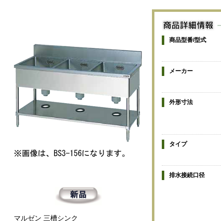
商品型番/型式
メーカー
外形寸法
タイプ
排水接続口径
マルゼン 三槽シンク