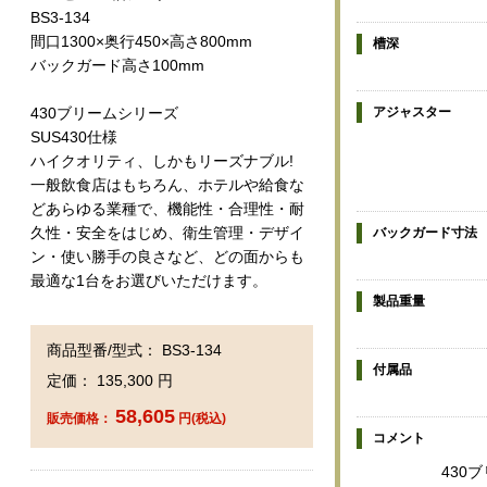
BS3-134
間口1300×奥行450×高さ800mm
槽深
バックガード高さ100mm
アジャスター
430ブリームシリーズ
SUS430仕様
ハイクオリティ、しかもリーズナブル!
一般飲食店はもちろん、ホテルや給食な
どあらゆる業種で、機能性・合理性・耐
久性・安全をはじめ、衛生管理・デザイ
バックガード寸法
ン・使い勝手の良さなど、どの面からも
最適な1台をお選びいただけます。
製品重量
商品型番/型式： BS3-134
付属品
定価： 135,300 円
58,605
販売価格：
円(税込)
コメント
430