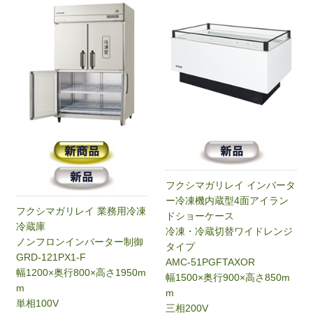
フクシマガリレイ インバータ
ー冷凍機内蔵型4面アイラン
フクシマガリレイ 業務用冷凍
ドショーケース
冷蔵庫
冷凍・冷蔵切替ワイドレンジ
ノンフロンインバーター制御
タイプ
GRD-121PX1-F
AMC-51PGFTAXOR
幅1200×奥行800×高さ1950m
幅1500×奥行900×高さ850m
m
m
単相100V
三相200V