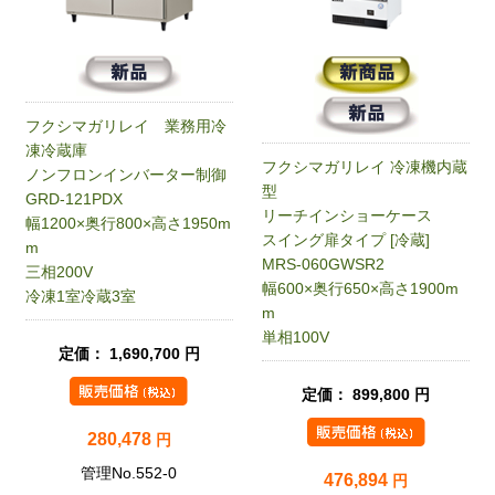
フクシマガリレイ 業務用冷
凍冷蔵庫
フクシマガリレイ 冷凍機内蔵
ノンフロンインバーター制御
型
GRD-121PDX
リーチインショーケース
幅1200×奥行800×高さ1950m
スイング扉タイプ [冷蔵]
m
MRS-060GWSR2
三相200V
幅600×奥行650×高さ1900m
冷凍1室冷蔵3室
m
単相100V
定価： 1,690,700 円
定価： 899,800 円
280,478
円
管理No.552-0
476,894
円