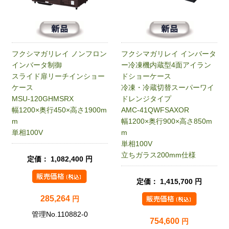
フクシマガリレイ ノンフロン
フクシマガリレイ インバータ
インバータ制御
ー冷凍機内蔵型4面アイラン
スライド扉リーチインショー
ドショーケース
ケース
冷凍・冷蔵切替スーパーワイ
MSU-120GHMSRX
ドレンジタイプ
幅1200×奥行450×高さ1900m
AMC-41QWFSAXOR
m
幅1200×奥行900×高さ850m
単相100V
m
単相100V
立ちガラス200mm仕様
定価： 1,082,400 円
定価： 1,415,700 円
285,264
円
管理No.110882-0
754,600
円