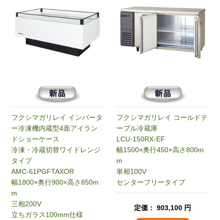
フクシマガリレイ インバータ
フクシマガリレイ コールドテ
ー冷凍機内蔵型4面アイラン
ーブル冷蔵庫
ドショーケース
LCU-150RX-EF
冷凍・冷蔵切替ワイドレンジ
幅1500×奥行450×高さ800m
タイプ
m
AMC-61PGFTAXOR
単相100V
幅1800×奥行900×高さ850m
センターフリータイプ
m
三相200V
定価： 903,100 円
立ちガラス100mm仕様