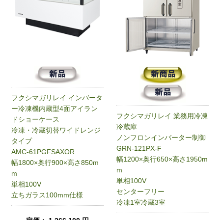
フクシマガリレイ インバータ
ー冷凍機内蔵型4面アイラン
フクシマガリレイ 業務用冷凍
ドショーケース
冷蔵庫
冷凍・冷蔵切替ワイドレンジ
ノンフロンインバーター制御
タイプ
GRN-121PX-F
AMC-61PGFSAXOR
幅1200×奥行650×高さ1950m
幅1800×奥行900×高さ850m
m
m
単相100V
単相100V
センターフリー
立ちガラス100mm仕様
冷凍1室冷蔵3室