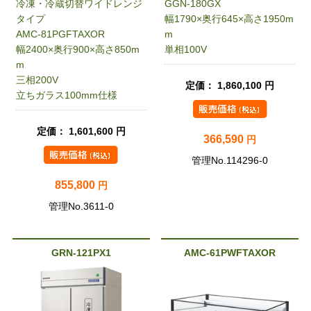
冷凍・冷蔵切替ワイドレンジ
GGN-180GX
タイプ
幅1790×奥行645×高さ1950m
AMC-81PGFTAXOR
m
幅2400×奥行900×高さ850m
単相100V
m
三相200V
定価： 1,860,100 円
立ちガラス100mm仕様
定価： 1,601,600 円
366,590
円
管理No.114296-0
855,800
円
管理No.3611-0
GRN-121PX1
AMC-61PWFTAXOR