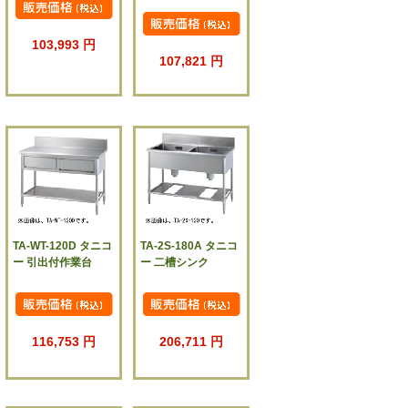
103,993 円
107,821 円
TA-WT-120D タニコ
TA-2S-180A タニコ
ー 引出付作業台
ー 二槽シンク
116,753 円
206,711 円