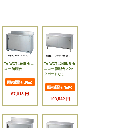
TA-WCT-1045 タニ
TA-WCT-1245NB タ
コー 調理台
ニコー 調理台 バッ
クガードなし
97,613 円
103,542 円