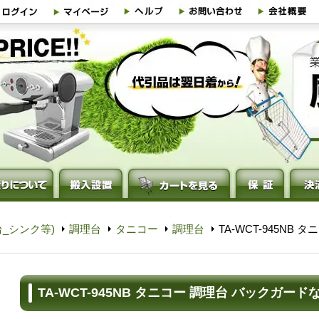
_シンク等)
調理台
タニコー
調理台
TA-WCT-945NB
TA-WCT-945NB タニコー 調理台 バックガード