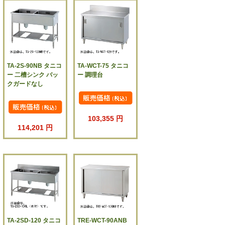
TA-2S-90NB タニコ
TA-WCT-75 タニコ
ー 二槽シンク バッ
ー 調理台
クガードなし
103,355 円
114,201 円
TA-2SD-120 タニコ
TRE-WCT-90ANB