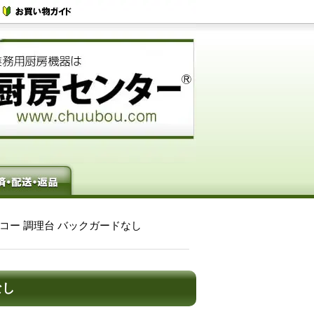
 タニコー 調理台 バックガードなし
なし