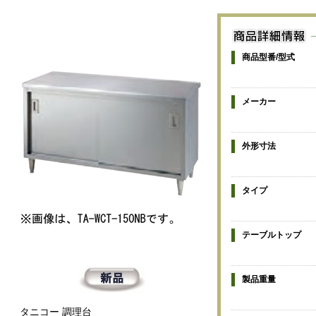
商品型番/型式
メーカー
外形寸法
タイプ
テーブルトップ
製品重量
タニコー 調理台