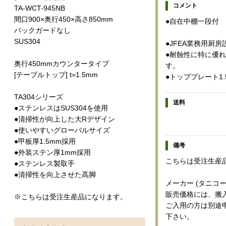
コメント
TA-WCT-945NB
間口900×奥行450×高さ850mm
●自在中棚一段付
バックガードなし
SUS304
●JFEA業務用厨
●耐蝕性に特に優れ
奥行450mmカウンタータイプ
す。
[テーブルトップ] t=1.5mm
●トッププレート1.
TA304シリーズ
送料
●ステンレスはSUS304を使用
●清掃性が向上した大Rデザイン
●使いやすいグローバルサイズ
●甲板厚1.5mm採用
備考
●外装ステン厚1mm採用
こちらは受注生産
●ステンレス製取手
●清掃性を向上させた高脚
メーカー (タニコー
販売価格には、搬
※こちらは受注生産品になります。
ご入用の方は別途
下さい。