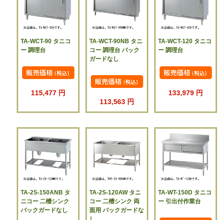
TA-WCT-90 タニコ
TA-WCT-90NB タニ
TA-WCT-120 タニコ
ー 調理台
コー 調理台 バック
ー 調理台
ガードなし
115,477 円
133,979 円
113,563 円
TA-2S-150ANB タ
TA-2S-120AW タニ
TA-WT-150D タニコ
ニコー 二槽シンク
コー 二槽シンク 両
ー 引出付作業台
バックガードなし
面用 バックガードな
し