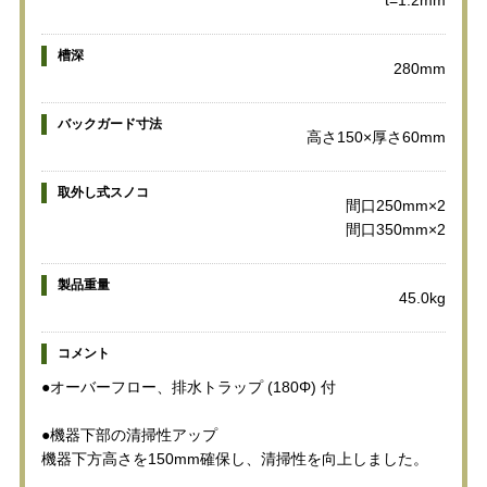
槽深
280mm
バックガード寸法
高さ150×厚さ60mm
取外し式スノコ
間口250mm×2
間口350mm×2
製品重量
45.0kg
コメント
●オーバーフロー、排水トラップ (180Φ) 付
●機器下部の清掃性アップ
機器下方高さを150mm確保し、清掃性を向上しました。