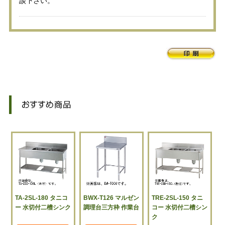
談下さい。
TA-2SL-180 タニコ
BWX-T126 マルゼン
TRE-2SL-150 タニ
ー 水切付二槽シンク
調理台三方枠 作業台
コー 水切付二槽シン
ク