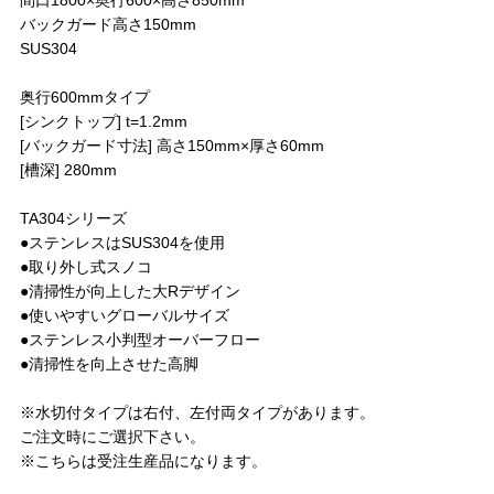
間口1800×奥行600×高さ850mm
バックガード高さ150mm
SUS304
奥行600mmタイプ
[シンクトップ] t=1.2mm
[バックガード寸法] 高さ150mm×厚さ60mm
[槽深] 280mm
TA304シリーズ
●ステンレスはSUS304を使用
●取り外し式スノコ
●清掃性が向上した大Rデザイン
●使いやすいグローバルサイズ
●ステンレス小判型オーバーフロー
●清掃性を向上させた高脚
※水切付タイプは右付、左付両タイプがあります。
ご注文時にご選択下さい。
※こちらは受注生産品になります。