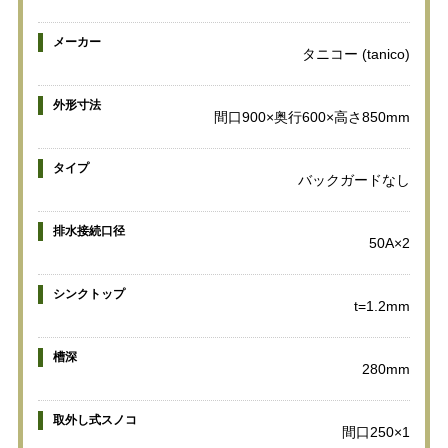
メーカー
タニコー (tanico)
外形寸法
間口900×奥行600×高さ850mm
タイプ
バックガードなし
排水接続口径
50A×2
シンクトップ
t=1.2mm
槽深
280mm
取外し式スノコ
間口250×1