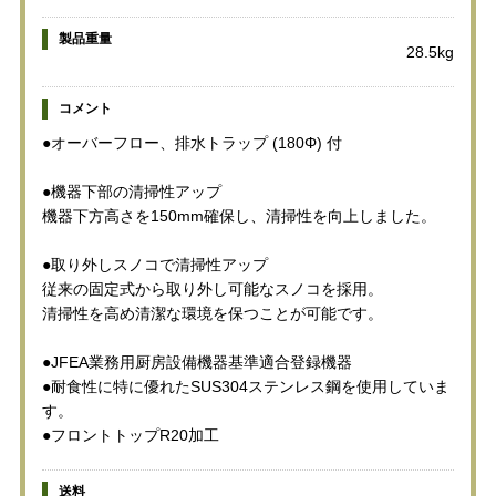
製品重量
28.5kg
コメント
●オーバーフロー、排水トラップ (180Φ) 付
●機器下部の清掃性アップ
機器下方高さを150mm確保し、清掃性を向上しました。
●取り外しスノコで清掃性アップ
従来の固定式から取り外し可能なスノコを採用。
清掃性を高め清潔な環境を保つことが可能です。
●JFEA業務用厨房設備機器基準適合登録機器
●耐食性に特に優れたSUS304ステンレス鋼を使用していま
す。
●フロントトップR20加工
送料