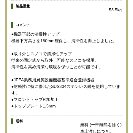
製品重量
53.5kg
コメント
●機器下部の清掃性アップ
機器下方高さを150mm確保し、清掃性を向上しました。
●取り外しスノコで清掃性アップ
従来の固定式から取外し可能なスノコを採用。
清掃性を高め清潔な環境を保つことが可能です。
●JFEA業務用厨房設備機器基準適合登録機器
●耐蝕性に特に優れたSUS304ステンレス鋼を使用していま
す。
●フロントトップR20加工
●トッププレート1.5mm
送料
無料 (一部離島を除く)
車上渡しにつき。