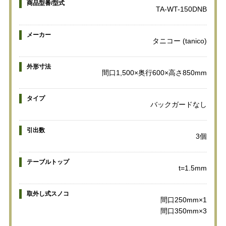
商品型番/型式
TA-WT-150DNB
メーカー
タニコー (tanico)
外形寸法
間口1,500×奥行600×高さ850mm
タイプ
バックガードなし
引出数
3個
テーブルトップ
t=1.5mm
取外し式スノコ
間口250mm×1
間口350mm×3