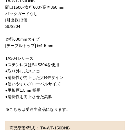
TA-WT-150DNB
間口1500×奥行600×高さ850mm
バックガードなし
[引出数] 3個
SUS304
奥行600mmタイプ
[テーブルトップ] t=1.5mm
TA304シリーズ
●ステンレスはSUS304を使用
●取り外し式スノコ
●清掃性が向上した大Rデザイン
●使いやすいグローバルサイズ
●甲板厚1.5mm採用
●清掃性を向上させた高脚
※こちらは受注生産品になります。
商品型番/型式： TA-WT-150DNB