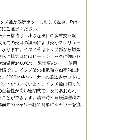
イタメ釜が湯沸ポットに対して左側、Rは
時にご選択ください。
ーナー構造は、小さな炎口の多重交互配
次元での炎口の調節により炎がスクリュー
上がります。イタメ釜はトップ部から燃焼
さらに排気口にはヒートショックに強いセ
熱温度1400℃で、繁忙店のハード使用
仕様です。イタメ釜の排気熱を効率的に利
6000kcal/hバーナーの煮込みポットに
ポットがついています。イタメ釜は切り欠
の密着性が高い密閉式で、炎にあおられ
ることができます。清掃時や連続調理時の
体前面のシャワー栓で簡単にシャワーを流
。