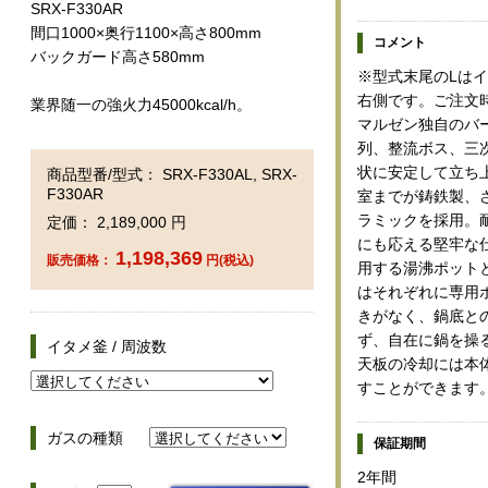
SRX-F330AR
間口1000×奥行1100×高さ800mm
コメント
バックガード高さ580mm
※型式末尾のLは
右側です。ご注文
業界随一の強火力45000kcal/h。
マルゼン独自のバ
列、整流ボス、三
状に安定して立ち
商品型番/型式： SRX-F330AL, SRX-
F330AR
室までが鋳鉄製、
ラミックを採用。耐
定価： 2,189,000 円
にも応える堅牢な
1,198,369
販売価格：
円(税込)
用する湯沸ポットと、
はそれぞれに専用
きがなく、鍋底と
ず、自在に鍋を操
イタメ釜 / 周波数
天板の冷却には本
すことができます
ガスの種類
保証期間
2年間