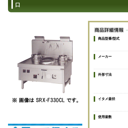
口
商品型番/型式
メーカー
外形寸法
イタメ釜径
使用釜数