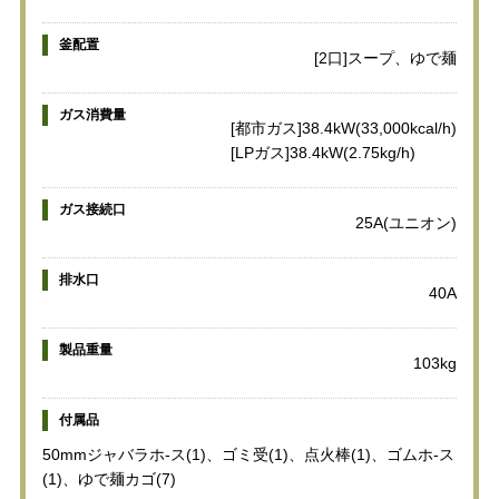
釜配置
[2口]スープ、ゆで麺
ガス消費量
[都市ガス]38.4kW(33,000kcal/h)
[LPガス]38.4kW(2.75kg/h)
ガス接続口
25A(ユニオン)
排水口
40A
製品重量
103kg
付属品
50mmジャバラホ-ス(1)、ゴミ受(1)、点火棒(1)、ゴムホ-ス
(1)、ゆで麺カゴ(7)