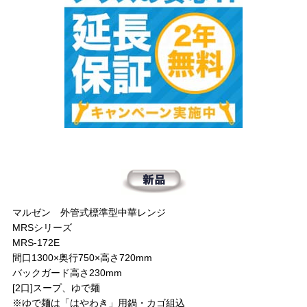
マルゼン 外管式標準型中華レンジ
MRSシリーズ
MRS-172E
間口1300×奥行750×高さ720mm
バックガード高さ230mm
[2口]スープ、ゆで麺
※ゆで麺は「はやわき」用鍋・カゴ組込