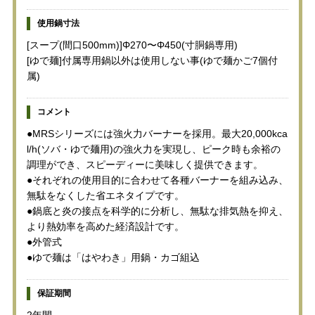
使用鍋寸法
[スープ(間口500mm)]Φ270〜Φ450(寸胴鍋専用)
[ゆで麺]付属専用鍋以外は使用しない事(ゆで麺かご7個付
属)
コメント
●MRSシリーズには強火力バーナーを採用。最大20,000kca
l/h(ソバ・ゆで麺用)の強火力を実現し、ピーク時も余裕の
調理ができ、スピーディーに美味しく提供できます。
●それぞれの使用目的に合わせて各種バーナーを組み込み、
無駄をなくした省エネタイプです。
●鍋底と炎の接点を科学的に分析し、無駄な排気熱を抑え、
より熱効率を高めた経済設計です。
●外管式
●ゆで麺は「はやわき」用鍋・カゴ組込
保証期間
2年間