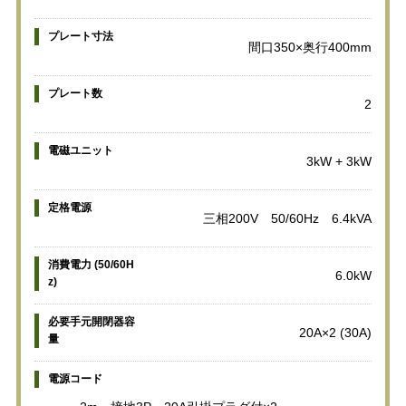
プレート寸法
間口350×奥行400mm
プレート数
2
電磁ユニット
3kW + 3kW
定格電源
三相200V 50/60Hz 6.4kVA
消費電力 (50/60H
6.0kW
z)
必要手元開閉器容
20A×2 (30A)
量
電源コード