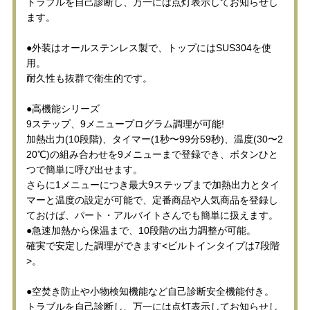
トラブルを自己診断し、万一には点灯表示してお知らせし
ます。
●外装はオールステンレス製で、トップにはSUS304を使
用。
耐久性も抜群で衛生的です。
●高機能シリーズ
9ステップ、9メニュープログラム調理が可能!
加熱出力(10段階)、タイマー(1秒〜99分59秒)、温度(30〜2
20℃)の組み合わせを9メニューまで登録でき、ボタンひと
つで簡単に呼び出せます。
さらに1メニューにつき最大9ステップまで加熱出力とタイ
マーと温度の設定が可能で、定番商品や人気商品を登録し
ておけば、パート・アルバイトさんでも簡単に扱えます。
●急速加熱から保温まで、10段階の出力調整が可能。
確実で安定した調理ができます<ビルトインタイプは7段階
>。
●空焚き防止や小物検知機能など自己診断安全機能付き。
トラブルを自己診断し、万一には点灯表示してお知らせし