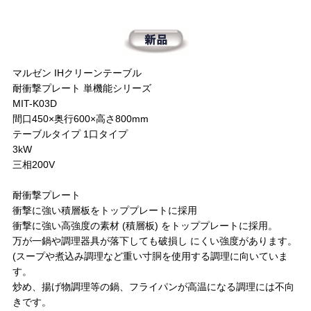
マルゼン IHクリーンテーブル
耐衝撃プレート 単機能シリーズ
MIT-K03D
間口450×奥行600×高さ800mm
テーブルタイプ 1口タイプ
3kW
三相200V
耐衝撃プレート
衝撃に強い積層板をトッププレートに採用
衝撃に強い高強度の素材 (積層板) をトッププレートに採用。
万が一鍋や調理器具が落下しても破損し にくい強度があります。
(スープや煮込み調理など重い寸胴を使用する調理に向いていま
す。
炒め、揚げ物調理等の鍋、フライパンが高温になる調理には不向
きです。