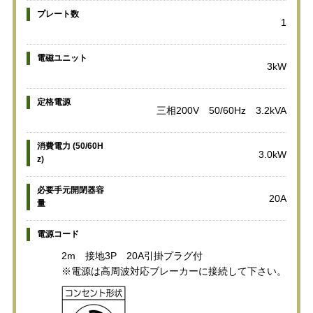
プレート数
1
電磁ユニット
3kW
定格電源
三相200V 50/60Hz 3.2kVA
消費電力 (50/60H
3.0kW
z)
必要手元開閉器容
20A
量
電源コード
2m 接地3P 20A引掛プラグ付
※電源は高周波対応ブレーカーに接続して下さい。