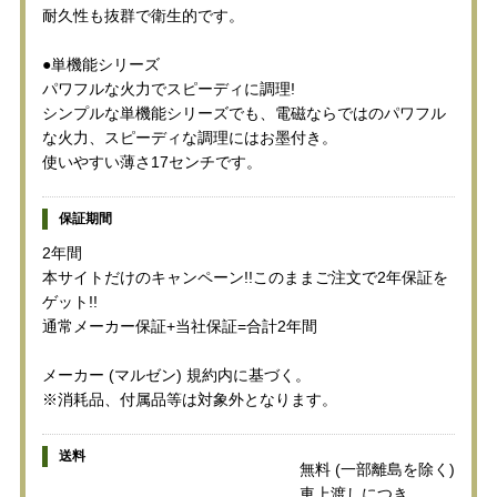
耐久性も抜群で衛生的です。
●単機能シリーズ
パワフルな火力でスピーディに調理!
シンプルな単機能シリーズでも、電磁ならではのパワフル
な火力、スピーディな調理にはお墨付き。
使いやすい薄さ17センチです。
保証期間
2年間
本サイトだけのキャンペーン!!このままご注文で2年保証を
ゲット!!
通常メーカー保証+当社保証=合計2年間
メーカー (マルゼン) 規約内に基づく。
※消耗品、付属品等は対象外となります。
送料
無料 (一部離島を除く)
車上渡しにつき。