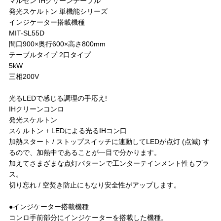
マルゼン IHクリーンテーブル
発光スケルトン 単機能シリーズ
インジケーター搭載機種
MIT-SL55D
間口900×奥行600×高さ800mm
テーブルタイプ 2口タイプ
5kW
三相200V
光るLEDで感じる調理の手応え!
IHクリーンコンロ
発光スケルトン
スケルトン + LEDによる光るIHコン口
加熱スタート / ストップスイッチに連動してLEDが点灯 (点滅) す
るので、加熱中であることが一目で分かります。
加えてさまざまな点灯パターンで工ンターテインメント性もプラ
ス。
切り忘れ / 空焚き防止にもなり安全性がアップします。
●インジケーター搭載機種
コンロ手前部分にインジケーターを搭載した機種。