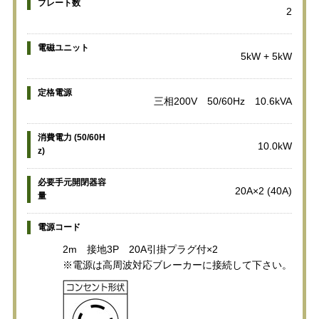
プレート数
2
電磁ユニット
5kW + 5kW
定格電源
三相200V 50/60Hz 10.6kVA
消費電力 (50/60H
10.0kW
z)
必要手元開閉器容
20A×2 (40A)
量
電源コード
2m 接地3P 20A引掛プラグ付×2
※電源は高周波対応ブレーカーに接続して下さい。