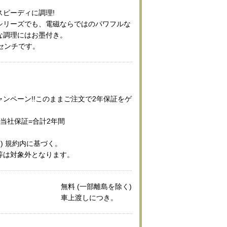
スピーディに調理!
シリーズでも、電磁ならではのパワフルな
な調理にはお墨付き。
センチです。
ンペーン!!このままご注文で2年保証をゲ
当社保証=合計2年間
ン) 規約内に基づく。
等は対象外となります。
無料 (一部離島を除く)
車上渡しにつき。