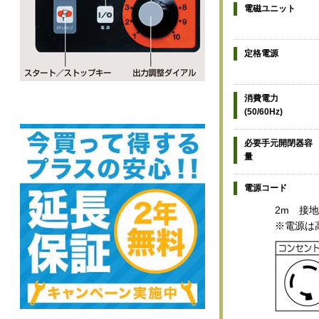
電磁ユニット
定格電源
消費電力
(50/60Hz)
必要手元開閉器容
量
電源コード
2m 接地
※電源は