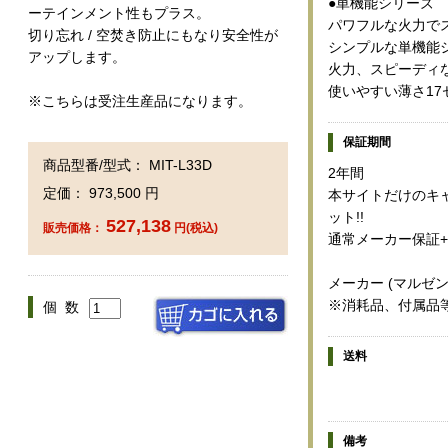
●単機能シリーズ
ーテインメント性もプラス。
パワフルな火力で
切り忘れ / 空焚き防止にもなり安全性が
シンプルな単機能
アップします。
火力、スピーディ
使いやすい薄さ17
※こちらは受注生産品になります。
保証期間
商品型番/型式： MIT-L33D
2年間
定価： 973,500 円
本サイトだけのキャ
ット!!
527,138
販売価格：
円(税込)
通常メーカー保証+
メーカー (マルゼ
※消耗品、付属品
個 数
送料
備考