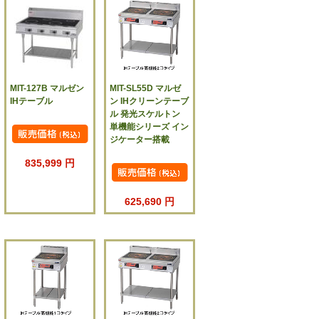
MIT-127B マルゼン
MIT-SL55D マルゼ
IHテーブル
ン IHクリーンテーブ
ル 発光スケルトン
単機能シリーズ イン
ジケーター搭載
835,999 円
625,690 円