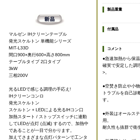
製品重量
付属品
マルゼン IHクリーンテーブル
発光スケルトン 単機能シリーズ
MIT-L33D
コメント
間口900×奥行600×高さ800mm
●急速加熱から保温
テーブルタイプ 2口タイプ
確実で安定した調
3kW
>。
三相200V
●空焚き防止や小
光るLEDで感じる調理の手応え!
トラブルを自己診
IHクリーンコンロ
す。
発光スケルトン
スケルトン + LEDによる光るIHコン口
●外装はオールステ
加熱スタート / ストップスイッチに連動
用。
してLEDが点灯 (点滅) するので、加熱中
耐久性も抜群で衛
であることが一目で分かります。
加えてさまざまな点灯パターンで工ンタ