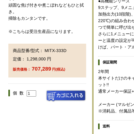
●高機能シリーズ
頑固な焦げ付きや煮こぼれなどもひと拭
9ステップ、9メニ
き。
加熱出力(10段階)
掃除もカンタンです。
220℃)の組み合
つで簡単に呼び出
※こちらは受注生産品になります。
さらに1メニュー
ーと温度の設定が
けば、パート・ア
商品型番/型式： MITX-333D
定価： 1,298,000 円
保証期間
707,289
販売価格：
円(税込)
2年間
本サイトだけのキャ
ット!!
通常メーカー保証+
個 数
メーカー (マルゼ
※消耗品、付属品
送料