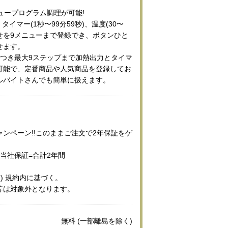
ュープログラム調理が可能!
、タイマー(1秒〜99分59秒)、温度(30〜
わせを9メニューまで登録でき、ボタンひと
せます。
につき最大9ステップまで加熱出力とタイマ
可能で、定番商品や人気商品を登録してお
ルバイトさんでも簡単に扱えます。
ンペーン!!このままご注文で2年保証をゲ
当社保証=合計2年間
ン) 規約内に基づく。
等は対象外となります。
無料 (一部離島を除く)