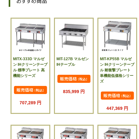
MITX-333D マルゼ
MIT-127B マルゼン
MIT-KP55B マルゼ
ン IHクリーンテーブ
IHテーブル
ン IHクリーンテーブ
ル 標準プレート 高
ル 耐衝撃プレート
機能シリーズ
単機能低価格シリー
ズ
835,999 円
707,289 円
447,369 円