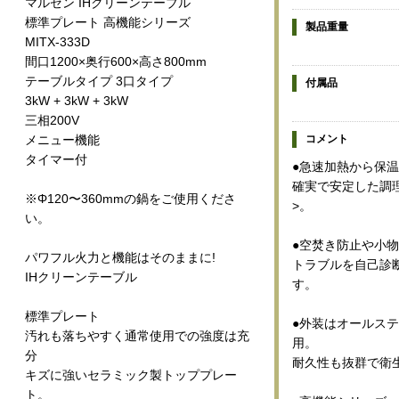
マルゼン IHクリーンテーブル
標準プレート 高機能シリーズ
製品重量
MITX-333D
間口1200×奥行600×高さ800mm
テーブルタイプ 3口タイプ
付属品
3kW + 3kW + 3kW
三相200V
コメント
メニュー機能
タイマー付
●急速加熱から保温
確実で安定した調
※Φ120〜360mmの鍋をご使用くださ
>。
い。
●空焚き防止や小
パワフル火力と機能はそのままに!
トラブルを自己診
IHクリーンテーブル
す。
標準プレート
●外装はオールステ
汚れも落ちやすく通常使用での強度は充
用。
分
耐久性も抜群で衛
キズに強いセラミック製トッププレー
ト。