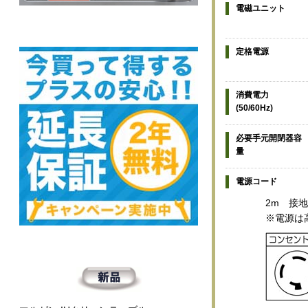
電磁ユニット
定格電源
消費電力
(50/60Hz)
必要手元開閉器容
量
電源コード
2m 接地
※電源は