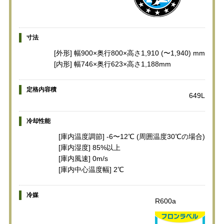
寸法
[外形] 幅900×奥行800×高さ1,910 (〜1,940) mm
[内形] 幅746×奥行623×高さ1,188mm
定格内容積
649L
冷却性能
[庫内温度調節] -6〜12℃ (周囲温度30℃の場合)
[庫内湿度] 85%以上
[庫内風速] 0m/s
[庫内中心温度幅] 2℃
冷媒
R600a