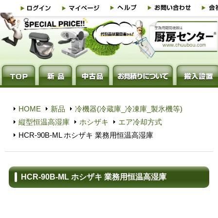
HOME
新品
冷機器(冷蔵庫_冷凍庫_製氷機等)
縦型恒温高湿庫
ホシザキ
エア冷却方式
HCR-90B-ML ホシザキ 業務用恒温高湿庫
HCR-90B-ML ホシザキ 業務用恒温高湿庫