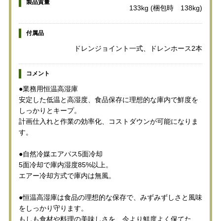
製品質量
133kg (梱包時 138kg)
付属品
ドレンジョイント一式、ドレンホース2本
コメント
●業務用恒温高湿庫
安定した低温と高湿度、食品保存に理想的な庫内で鮮度を
しっかりとキープ。
計画仕入れと作業の効率化、コストダウンが可能になりま
す。
●自然冷媒エアパス5面冷却
5面冷却で庫内湿度85%以上。
エアー冷却方式で庫内は無風。
●恒温高湿庫は食品の理想的な保存で、みずみずしさと風味
をしっかり守ります。
もしも食材や料理の美味しさを、今より鮮度よく保てた