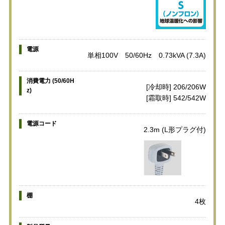
電源
単相100V 50/60Hz 0.73kVA (7.3A)
消費電力 (50/60H
[冷却時] 206/206W
z)
[霜取時] 542/542W
電源コード
2.3m (L形プラグ付)
棚
4枚