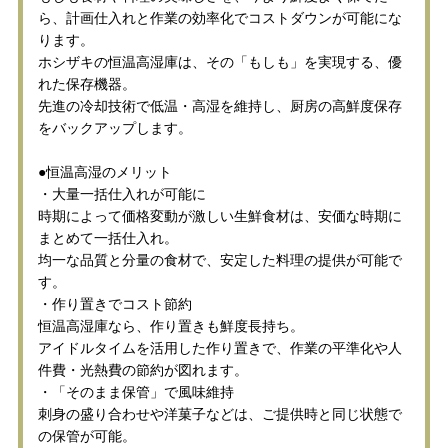
ら、計画仕入れと作業の効率化でコストダウンが可能にな
ります。
ホシザキの恒温高湿庫は、その「もしも」を実現する、優
れた保存機器。
先進の冷却技術で低温・高湿を維持し、厨房の高鮮度保存
をバックアップします。
●恒温高湿のメリット
・大量一括仕入れが可能に
時期によって価格変動が激しい生鮮食材は、安価な時期に
まとめて一括仕入れ。
均一な品質と分量の食材で、安定した料理の提供が可能で
す。
・作り置きでコスト節約
恒温高湿庫なら、作り置きも鮮度長持ち。
アイドルタイムを活用した作り置きで、作業の平準化や人
件費・光熱費の節約が図れます。
・「そのまま保管」で風味維持
刺身の盛り合わせや洋菓子などは、ご提供時と同じ状態で
の保管が可能。