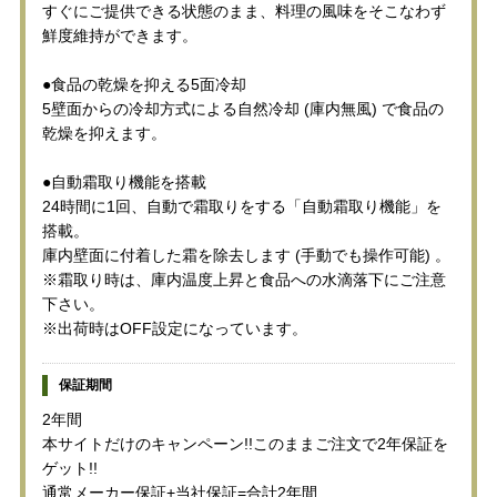
すぐにご提供できる状態のまま、料理の風味をそこなわず
鮮度維持ができます。
●食品の乾燥を抑える5面冷却
5壁面からの冷却方式による自然冷却 (庫内無風) で食品の
乾燥を抑えます。
●自動霜取り機能を搭載
24時間に1回、自動で霜取りをする「自動霜取り機能」を
搭載。
庫内壁面に付着した霜を除去します (手動でも操作可能) 。
※霜取り時は、庫内温度上昇と食品への水滴落下にご注意
下さい。
※出荷時はOFF設定になっています。
保証期間
2年間
本サイトだけのキャンペーン!!このままご注文で2年保証を
ゲット!!
通常メーカー保証+当社保証=合計2年間