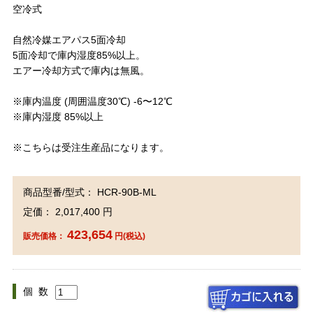
空冷式
自然冷媒エアパス5面冷却
5面冷却で庫内湿度85%以上。
エアー冷却方式で庫内は無風。
※庫内温度 (周囲温度30℃) -6〜12℃
※庫内湿度 85%以上
※こちらは受注生産品になります。
商品型番/型式： HCR-90B-ML
定価： 2,017,400 円
423,654
販売価格：
円(税込)
個 数