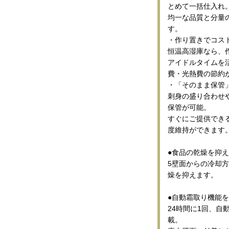
とめて一括仕入れ
均一な品質と分量
す。
・作り置きでコス
恒温高湿庫なら、
アイドルタイムを
費・光熱費の節約
・「そのまま保管
刺身の盛り合わせ
保管が可能。
すぐにご提供でき
度維持ができます
●食品の乾燥を抑え
5壁面からの冷却方
燥を抑えます。
●自動霜取り機能
24時間に1回、
載。