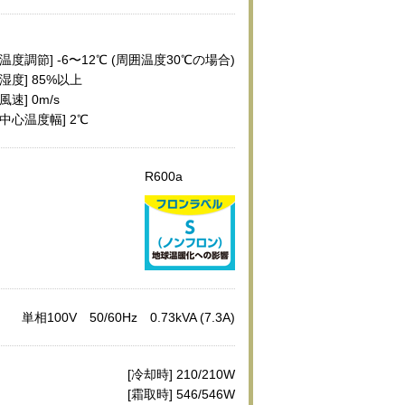
温度調節] -6〜12℃ (周囲温度30℃の場合)
湿度] 85%以上
風速] 0m/s
中心温度幅] 2℃
R600a
単相100V 50/60Hz 0.73kVA (7.3A)
[冷却時] 210/210W
[霜取時] 546/546W