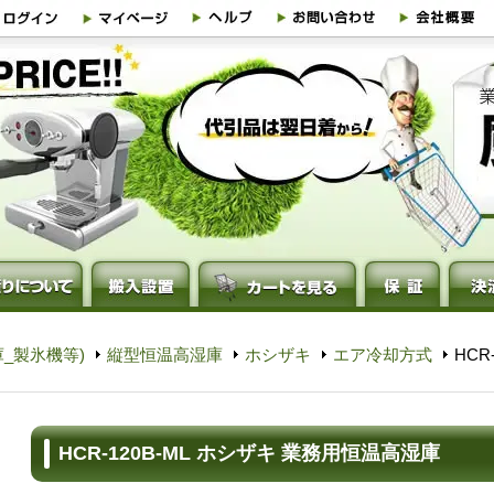
_製氷機等)
縦型恒温高湿庫
ホシザキ
エア冷却方式
HCR
HCR-120B-ML ホシザキ 業務用恒温高湿庫