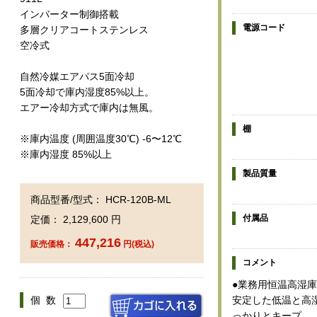
インバーター制御搭載
電源コード
多層クリアコートステンレス
空冷式
自然冷媒エアパス5面冷却
5面冷却で庫内湿度85%以上。
エアー冷却方式で庫内は無風。
棚
※庫内温度 (周囲温度30℃) -6〜12℃
※庫内湿度 85%以上
製品質量
商品型番/型式： HCR-120B-ML
付属品
定価： 2,129,600 円
447,216
販売価格：
円(税込)
コメント
●業務用恒温高湿庫
安定した低温と高
個 数
っかりとキープ。