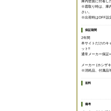
庫内壁面に付着した
※霜取り時は、庫
さい。
※出荷時はOFF設
保証期間
2年間
本サイトだけのキャ
ット!!
通常メーカー保証+
メーカー (ホシザ
※消耗品、付属品
送料
備考