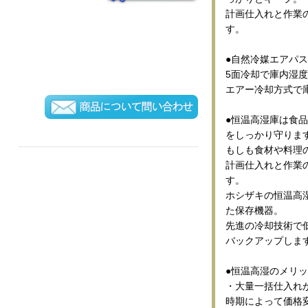
計画仕入れと作業
す。
●自然冷媒エアパス
5面冷却で庫内湿度
エアー冷却方式で
●恒温高湿庫は食
をしっかり守りま
もしも食材や料理
計画仕入れと作業
す。
ホシザキの恒温高
た保存機器。
先進の冷却技術で
バックアップしま
●恒温高湿のメリ
・大量一括仕入れ
時期によって価格