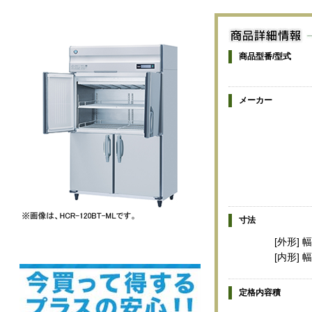
商品型番/型式
メーカー
寸法
[外形] 幅
[内形] 
定格内容積