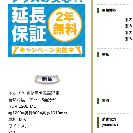
冷却性能
[庫内
[庫内
[庫内
[庫内
冷媒
ホシザキ 業務用恒温高湿庫
自然冷媒エアパス5面冷却
電源
HCR-120B-ML
幅1200×奥行800×高さ1910mm
単相100V
消費電力
(50/60Hz)
ワイドスルー
911L