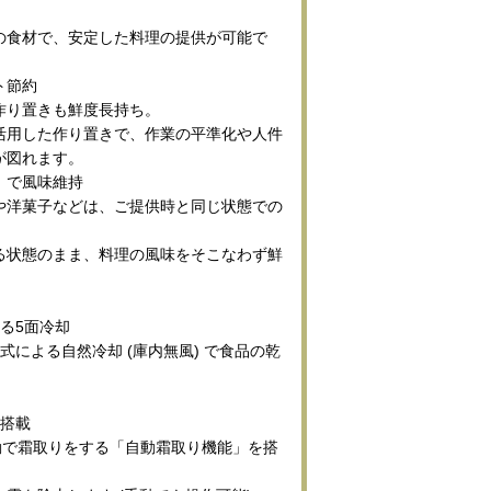
。
の食材で、安定した料理の提供が可能で
ト節約
作り置きも鮮度長持ち。
活用した作り置きで、作業の平準化や人件
が図れます。
」で風味維持
や洋菓子などは、ご提供時と同じ状態での
る状態のまま、料理の風味をそこなわず鮮
。
る5面冷却
式による自然冷却 (庫内無風) で食品の乾
を搭載
自動で霜取りをする「自動霜取り機能」を搭