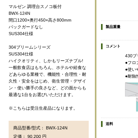
マルゼン 調理台スノコ板付
BWX-124N
間口1200×奥行450×高さ800mm
バックガードなし
製品重量
SUS304仕様
コメント
304ブリームシリーズ
SUS304仕様
430
ハイクオリティ、しかもリーズナブル!
●フロ
一般飲食店はもちろん、ホテルや給食な
●使い
どあらゆる業種で、機能性・合理性・耐
●耐蝕
久性・安全をはじめ、衛生管理・デザイ
ン・使い勝手の良さなど、どの面からも
最適な1台をお選びいただけます。
※こちらは受注生産品になります。
送料
商品型番/型式： BWX-124N
定価： 90,200 円