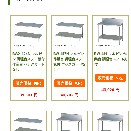
BWX-124N マルゼ
BW-157N マルゼン
BW-186 マルゼン 作
ン 調理台スノコ板付
作業台 調理台スノコ
業台 調理台スノコ板
作業台 バックガード
板付 バックガードな
付
なし
し
43,020 円
39,301 円
40,702 円