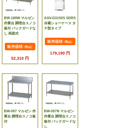
BW-189W マルゼン
AGV-G3150S SDRS
作業台 調理台スノコ
冷蔵ショーケース タ
板付 バックガードな
テ型タイプ
し 両面式
179,190 円
52,310 円
BW-097 マルゼン 作
BW-097N マルゼン
業台 調理台スノコ板
作業台 調理台スノコ
付
板付 バックガードな
し