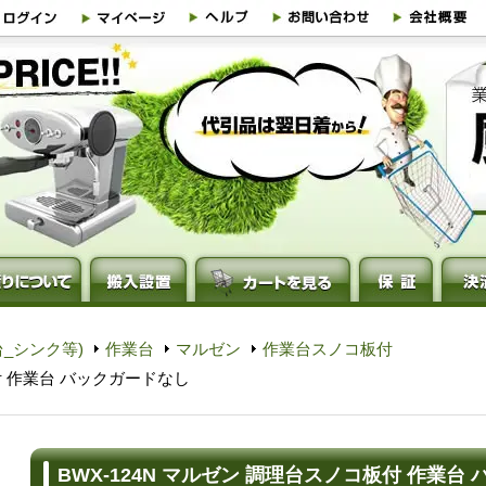
_シンク等)
作業台
マルゼン
作業台スノコ板付
板付 作業台 バックガードなし
BWX-124N マルゼン 調理台スノコ板付 作業台