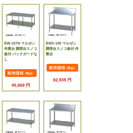
BW-187N マルゼン
BWX-186 マルゼン
作業台 調理台スノコ
調理台スノコ板付 作
板付 バックガードな
業台
し
82,939 円
45,869 円