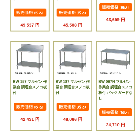
43,659 円
49,537 円
45,508 円
BW-157 マルゼン 作
BW-187 マルゼン 作
BW-067N マルゼン
業台 調理台スノコ板
業台 調理台スノコ板
作業台 調理台スノコ
付
付
板付 バックガードな
し
42,431 円
48,066 円
24,710 円