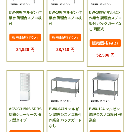
BW-096 マルゼン 作
BW-106 マルゼン 作
BW-189W マルゼン
業台 調理台スノコ板
業台 調理台スノコ板
作業台 調理台スノコ
付
付
板付 バックガードな
し 両面式
24,926 円
28,710 円
52,306 円
AGV-G3150S SDRS
BWX-047N マルゼ
BWX-124 マルゼン
冷蔵ショーケース タ
ン 調理台スノコ板付
調理台スノコ板付 作
テ型タイプ
作業台 バックガード
業台
なし