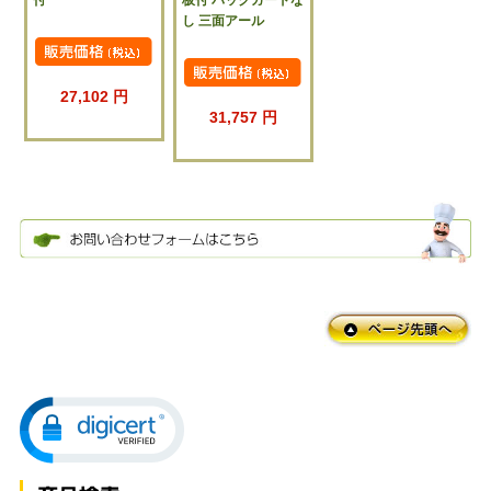
付
板付 バックガードな
し 三面アール
27,102 円
31,757 円