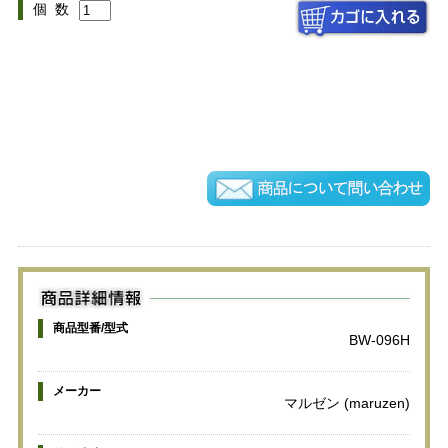
個 数
商品型番/型式
BW-096H
メーカー
マルゼン (maruzen)