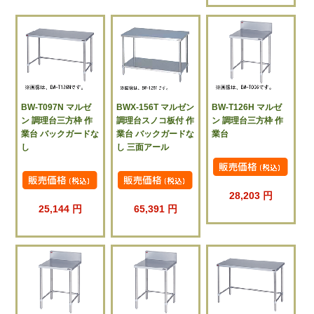
BW-T097N マルゼ
BWX-156T マルゼン
BW-T126H マルゼ
ン 調理台三方枠 作
調理台スノコ板付 作
ン 調理台三方枠 作
業台 バックガードな
業台 バックガードな
業台
し
し 三面アール
28,203 円
25,144 円
65,391 円