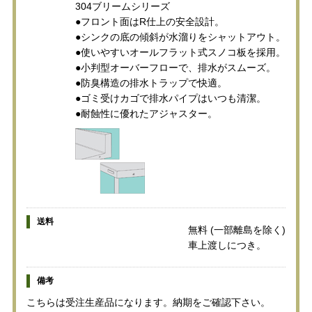
304ブリームシリーズ
●フロント面はR仕上の安全設計。
●シンクの底の傾斜が水溜りをシャットアウト。
●使いやすいオールフラット式スノコ板を採用。
●小判型オーバーフローで、排水がスムーズ。
●防臭構造の排水トラップで快適。
●ゴミ受けカゴで排水パイプはいつも清潔。
●耐蝕性に優れたアジャスター。
送料
無料 (一部離島を除く)
車上渡しにつき。
備考
こちらは受注生産品になります。納期をご確認下さい。