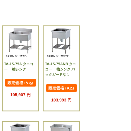
TA-1S-75A タニコ
TA-1S-75ANB タニ
ー 一槽シンク
コー 一槽シンク バ
ックガードなし
105,907 円
103,993 円