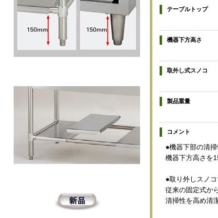
テーブルトップ
機器下方高さ
取外し式スノコ
製品重量
コメント
●機器下部の清掃
機器下方高さを1
●取り外しスノ
従来の固定式か
清掃性を高め清