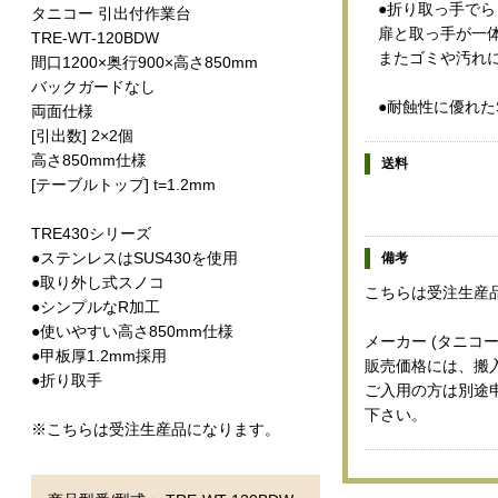
●折り取っ手で
タニコー 引出付作業台
扉と取っ手が一
TRE-WT-120BDW
またゴミや汚れ
間口1200×奥行900×高さ850mm
バックガードなし
●耐蝕性に優れた
両面仕様
[引出数] 2×2個
高さ850mm仕様
送料
[テーブルトップ] t=1.2mm
TRE430シリーズ
●ステンレスはSUS430を使用
備考
●取り外し式スノコ
こちらは受注生産
●シンプルなR加工
●使いやすい高さ850mm仕様
メーカー (タニコー
●甲板厚1.2mm採用
販売価格には、搬
●折り取手
ご入用の方は別途
下さい。
※こちらは受注生産品になります。