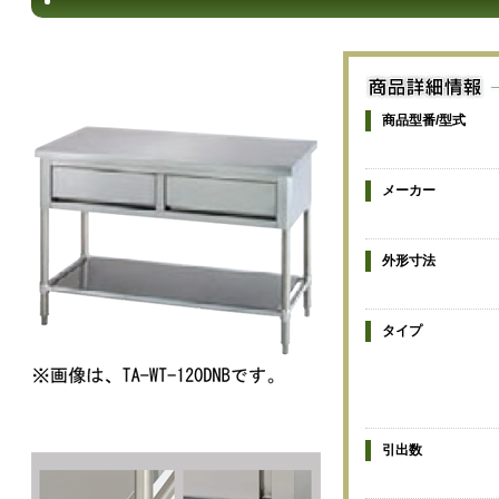
商品型番/型式
メーカー
外形寸法
タイプ
引出数