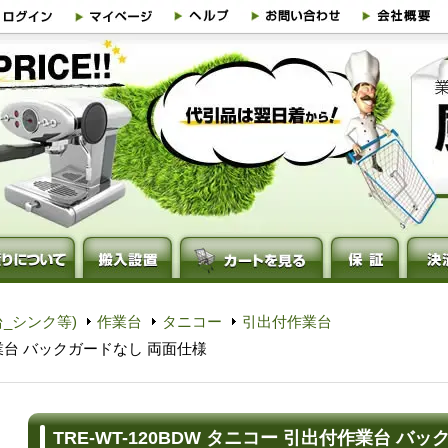
_シンク等)
作業台
タニコー
引出付作業台
付作業台 バックガードなし 両面仕様
TRE-WT-120BDW タニコー 引出付作業台 バ