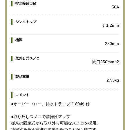
排水接続口径
50A
シンクトップ
t=1.2mm
槽深
280mm
取外し式スノコ
間口250mm×2
製品重量
27.5kg
コメント
●オーバーフロー、排水トラップ (180Φ) 付
●取り外しスノコで清掃性アップ
従来の固定式から取り外し可能なスノコを採用。
清掃性を高め清潔な環境を保つことが可能です。