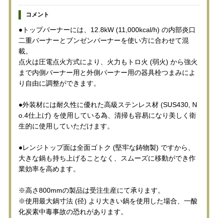
コメント
●トップバーナーには、12.8kW (11,000kcal/h) の内部炎口
二重バーナーとブンゼンバーナーを使い方に合わせて混
載。
点火は圧電点火方式により、火力もトロ火 (弱火) から強火
まで内側バーナー用と外側バーナー用の器具栓つまみによ
り自由に調整ができます。
●外装材には耐久性に優れた高級ステンレス材 (SUS430, N
o.4仕上げ) を使用している為、清掃も容易になり美しく衛
生的に使用していただけます。
●レンジトップ面は全面ゴトク (堅牢な鋳物製) ですから、
大きな鍋も持ち上げることなく、スムーズに移動ができ作
業効率を高めます。
※高さ800mmの製品は受注生産にて承ります。
※使用最大鍋寸法 (径) より大きい鍋を使用した場合、一酸
化炭素中毒事故の恐れがあります。