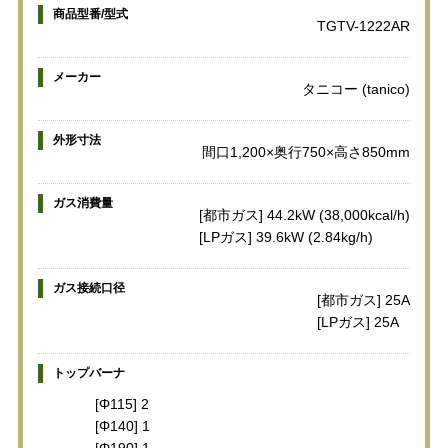
商品型番/型式
TGTV-1222AR
メーカー
タニコー (tanico)
外形寸法
間口1,200×奥行750×高さ850mm
ガス消費量
[都市ガス] 44.2kW (38,000kcal/h)
[LPガス] 39.6kW (2.84kg/h)
ガス接続口径
[都市ガス] 25A
[LPガス] 25A
トップバーナ
[Φ115] 2
[Φ140] 1
[Φ190] 1