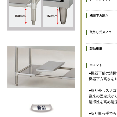
機器下方高さ
取外し式スノコ
製品重量
コメント
●機器下部の清掃
機器下方高さを1
●取り外しスノ
従来の固定式か
清掃性を高め清
●折り取っ手で