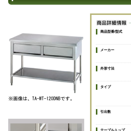
商品型番/型式
メーカー
外形寸法
タイプ
引出数
テーブルトップ