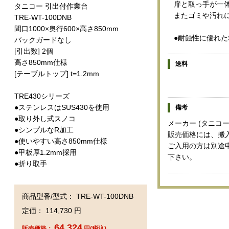
扉と取っ手が一
タニコー 引出付作業台
またゴミや汚れ
TRE-WT-100DNB
間口1000×奥行600×高さ850mm
●耐蝕性に優れた
バックガードなし
[引出数] 2個
高さ850mm仕様
送料
[テーブルトップ] t=1.2mm
TRE430シリーズ
●ステンレスはSUS430を使用
備考
●取り外し式スノコ
メーカー (タニコー
●シンプルなR加工
販売価格には、搬
●使いやすい高さ850mm仕様
ご入用の方は別途
●甲板厚1.2mm採用
下さい。
●折り取手
商品型番/型式： TRE-WT-100DNB
定価： 114,730 円
64,324
販売価格：
円(税込)