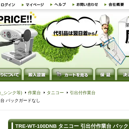
_シンク等)
作業台
タニコー
引出付作業台
作業台 バックガードなし
TRE-WT-100DNB タニコー 引出付作業台 バ