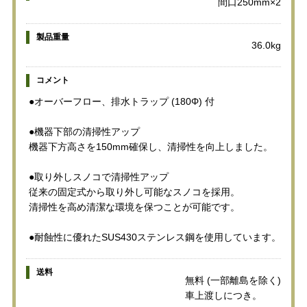
間口250mm×2
製品重量
36.0kg
コメント
●オーバーフロー、排水トラップ (180Φ) 付
●機器下部の清掃性アップ
機器下方高さを150mm確保し、清掃性を向上しました。
●取り外しスノコで清掃性アップ
従来の固定式から取り外し可能なスノコを採用。
清掃性を高め清潔な環境を保つことが可能です。
●耐蝕性に優れたSUS430ステンレス鋼を使用しています。
送料
無料 (一部離島を除く)
車上渡しにつき。