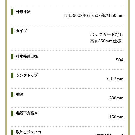
外形寸法
間口900×奥行750×高さ850mm
タイプ
バックガードなし
高さ850mm仕様
排水接続口径
50A
シンクトップ
t=1.2mm
槽深
280mm
機器下方高さ
150mm
取外し式スノコ